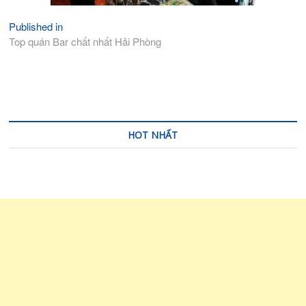
Published in
Điều
Top quán Bar chất nhất Hải Phòng
hướng
bài
viết
HOT NHẤT