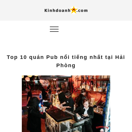
Hỗ trợ
Ý TƯỞNG MỚI, MÔ
HÌNH THẬT, HÀNH
ĐỘNG THỰC TẾ.
nghiệp, 
doanh 
trong kỷ
Top 10 quán Pub nổi tiếng nhất tại Hải
AI
Phòng
Kinhdoa