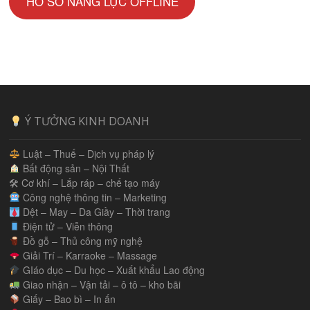
HỒ SƠ NĂNG LỰC OFFLINE
Ý TƯỞNG KINH DOANH
Luật – Thuế – Dịch vụ pháp lý
Bất động sản – Nội Thất
🛠 Cơ khí – Lắp ráp – chế tạo máy
Công nghệ thông tin – Marketing
Dệt – May – Da Giầy – Thời trang
Điện tử – Viễn thông
Đồ gỗ – Thủ công mỹ nghệ
Giải Trí – Karraoke – Massage
GIáo dục – Du học – Xuất khẩu Lao động
Giao nhận – Vận tải – ô tô – kho bãi
Giấy – Bao bì – In ấn