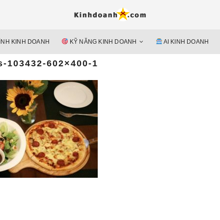
Hỗ trợ 
Ý TƯỞNG MỚI, MÔ HÌN
doan
ÌNH KINH DOANH
KỸ NĂNG KINH DOANH
AI KINH DOANH
nguyên 
s-103432-602×400-1