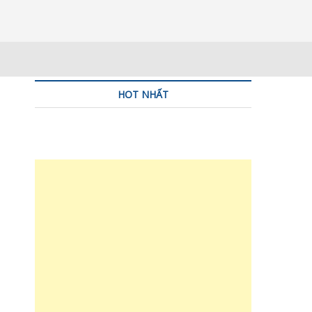
khởi nghiệp, hộ kinh
H THẬT, HÀNH ĐỘNG THỰC TẾ.
h và SME trong kỷ
AI – KinhdoanhX.com
HOT NHẤT