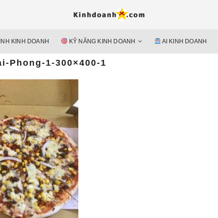
Hỗ trợ 
Ý TƯỞNG MỚI, MÔ HÌN
doan
ÌNH KINH DOANH
KỸ NĂNG KINH DOANH
AI KINH DOANH
nguyên 
ai-Phong-1-300×400-1