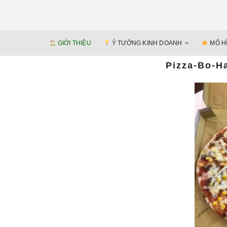
GIỚI THIỆU
Ý TƯỞNG KINH DOANH
MÔ H
Pizza-Bo-H