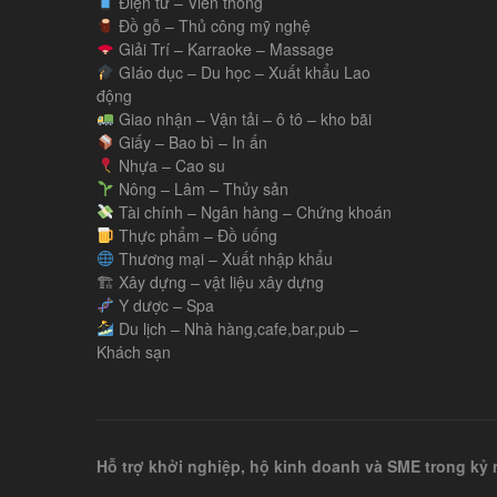
Điện tử – Viễn thông
Đồ gỗ – Thủ công mỹ nghệ
Giải Trí – Karraoke – Massage
GIáo dục – Du học – Xuất khẩu Lao
động
Giao nhận – Vận tải – ô tô – kho bãi
Giấy – Bao bì – In ấn
Nhựa – Cao su
Nông – Lâm – Thủy sản
Tài chính – Ngân hàng – Chứng khoán
Thực phẩm – Đồ uống
Thương mại – Xuất nhập khẩu
🏗 Xây dựng – vật liệu xây dựng
Y dược – Spa
Du lịch – Nhà hàng,cafe,bar,pub –
Khách sạn
Hỗ trợ khởi nghiệp, hộ kinh doanh và SME trong k