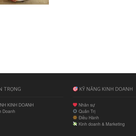
N TRỌNG
KỸ NĂNG KINH DOANH
NH KINH DOANH
Nhân sự
h Doanh
Quản Trị
Điều Hành
Kinh doanh & Marketing