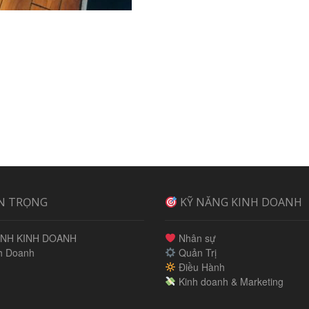
N TRỌNG
KỸ NĂNG KINH DOANH
NH KINH DOANH
Nhân sự
h Doanh
Quản Trị
Điều Hành
Kinh doanh & Marketing