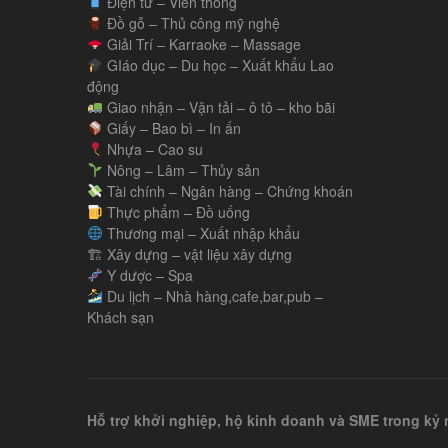
Điện tử – Viễn thông
Đồ gỗ – Thủ công mỹ nghệ
Giải Trí – Karraoke – Massage
GIáo dục – Du học – Xuất khẩu Lao
động
Giao nhận – Vận tải – ô tô – kho bãi
Giấy – Bao bì – In ấn
Nhựa – Cao su
Nông – Lâm – Thủy sản
Tài chính – Ngân hàng – Chứng khoán
Thực phẩm – Đồ uống
Thương mại – Xuất nhập khẩu
🏗 Xây dựng – vật liệu xây dựng
Y dược – Spa
Du lịch – Nhà hàng,cafe,bar,pub –
Khách sạn
Hỗ trợ khởi nghiệp, hộ kinh doanh và SME trong k