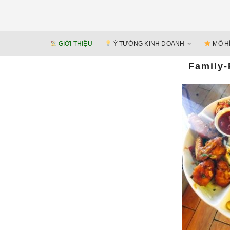
GIỚI THIỆU
Ý TƯỞNG KINH DOANH
MÔ H
Family-