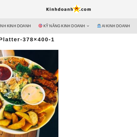
Hỗ trợ 
Ý TƯỞNG MỚI, MÔ HÌN
doan
ÌNH KINH DOANH
KỸ NĂNG KINH DOANH
AI KINH DOANH
nguyên 
Platter-378×400-1