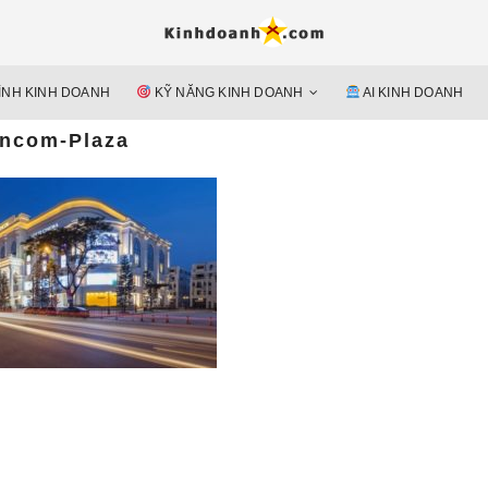
Hỗ trợ 
Ý TƯỞNG MỚI, MÔ HÌN
doan
ÌNH KINH DOANH
KỸ NĂNG KINH DOANH
AI KINH DOANH
nguyên 
incom-Plaza