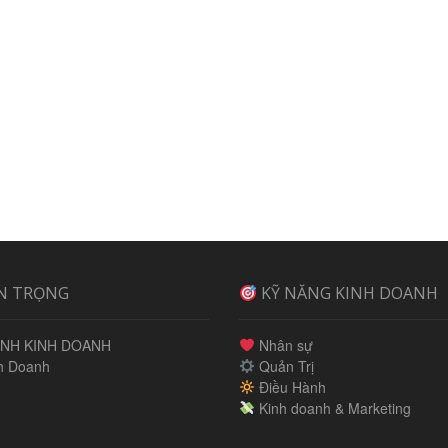
N TRỌNG
KỸ NĂNG KINH DOANH
NH KINH DOANH
Nhân sự
h Doanh
Quản Trị
Điều Hành
Kinh doanh & Marketing