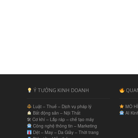
Ý TƯỞNG KINH DOANH
QUA
Luật – Thuế – Dịch vụ pháp lý
MÔ HÌ
Bất động sản – Nội Thất
AI Kin
🛠 Cơ khí – Lắp ráp – chế tạo máy
Công nghệ thông tin – Marketing
Dệt – May – Da Giầy – Thời trang