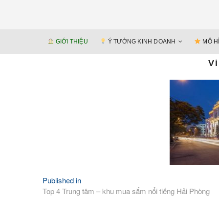
GIỚI THIỆU
Ý TƯỞNG KINH DOANH
MÔ H
V
Published in
Điều
Top 4 Trung tâm – khu mua sắm nổi tiếng Hải Phòng
hướng
bài
viết