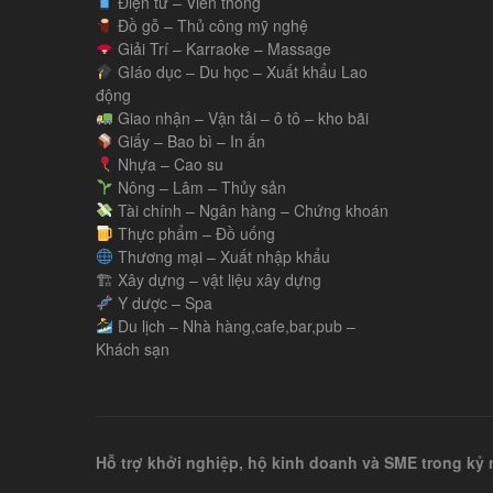
Điện tử – Viễn thông
Đồ gỗ – Thủ công mỹ nghệ
Giải Trí – Karraoke – Massage
GIáo dục – Du học – Xuất khẩu Lao
động
Giao nhận – Vận tải – ô tô – kho bãi
Giấy – Bao bì – In ấn
Nhựa – Cao su
Nông – Lâm – Thủy sản
Tài chính – Ngân hàng – Chứng khoán
Thực phẩm – Đồ uống
Thương mại – Xuất nhập khẩu
🏗 Xây dựng – vật liệu xây dựng
Y dược – Spa
Du lịch – Nhà hàng,cafe,bar,pub –
Khách sạn
Hỗ trợ khởi nghiệp, hộ kinh doanh và SME trong k