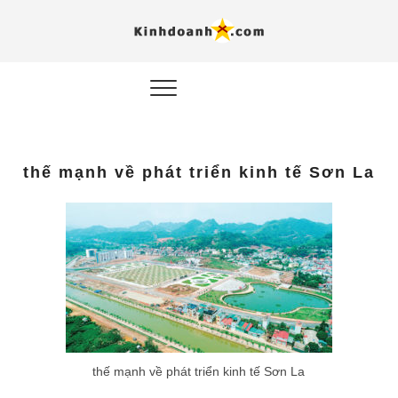
Hỗ trợ
Ý TƯỞNG MỚI, MÔ
HÌNH THẬT, HÀNH
ĐỘNG THỰC TẾ.
nghiệp, 
doanh 
trong kỷ
thế mạnh về phát triển kinh tế Sơn La
AI
Kinhdoa
thế mạnh về phát triển kinh tế Sơn La