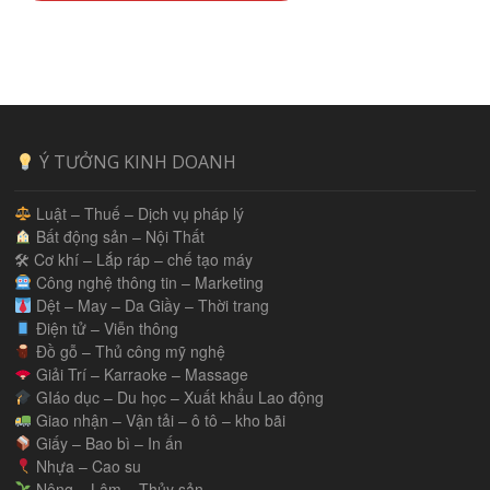
Ý TƯỞNG KINH DOANH
Luật – Thuế – Dịch vụ pháp lý
Bất động sản – Nội Thất
🛠 Cơ khí – Lắp ráp – chế tạo máy
Công nghệ thông tin – Marketing
Dệt – May – Da Giầy – Thời trang
Điện tử – Viễn thông
Đồ gỗ – Thủ công mỹ nghệ
Giải Trí – Karraoke – Massage
GIáo dục – Du học – Xuất khẩu Lao động
Giao nhận – Vận tải – ô tô – kho bãi
Giấy – Bao bì – In ấn
Nhựa – Cao su
Nông – Lâm – Thủy sản