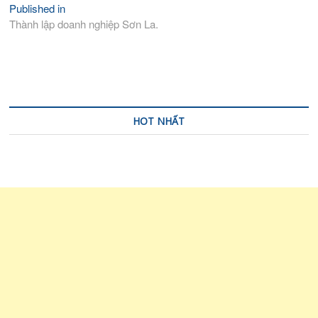
Published in
Điều
Thành lập doanh nghiệp Sơn La.
hướng
bài
viết
HOT NHẤT