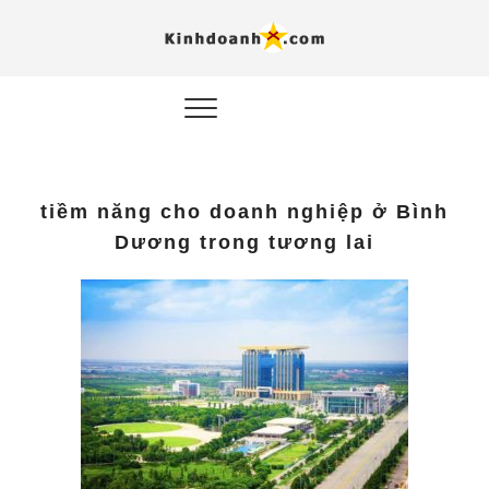
Hỗ trợ
Ý TƯỞNG MỚI, MÔ
HÌNH THẬT, HÀNH
ĐỘNG THỰC TẾ.
nghiệp, 
doanh 
trong kỷ
tiềm năng cho doanh nghiệp ở Bình
AI
Dương trong tương lai
Kinhdoa