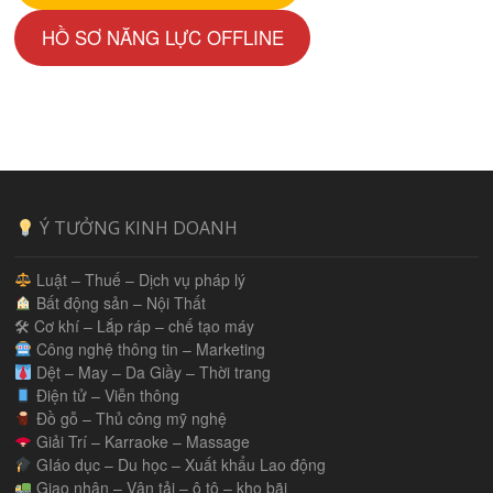
HỒ SƠ NĂNG LỰC OFFLINE
Ý TƯỞNG KINH DOANH
Luật – Thuế – Dịch vụ pháp lý
Bất động sản – Nội Thất
🛠 Cơ khí – Lắp ráp – chế tạo máy
Công nghệ thông tin – Marketing
Dệt – May – Da Giầy – Thời trang
Điện tử – Viễn thông
Đồ gỗ – Thủ công mỹ nghệ
Giải Trí – Karraoke – Massage
GIáo dục – Du học – Xuất khẩu Lao động
Giao nhận – Vận tải – ô tô – kho bãi