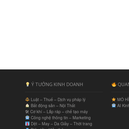
Ý TƯỞNG KINH DOANH
QUA
Luật – Thuế – Dịch vụ pháp lý
MÔ HÌ
Bất động sản – Nội Thất
AI Kin
🛠 Cơ khí – Lắp ráp – chế tạo máy
Công nghệ thông tin – Marketing
Dệt – May – Da Giầy – Thời trang