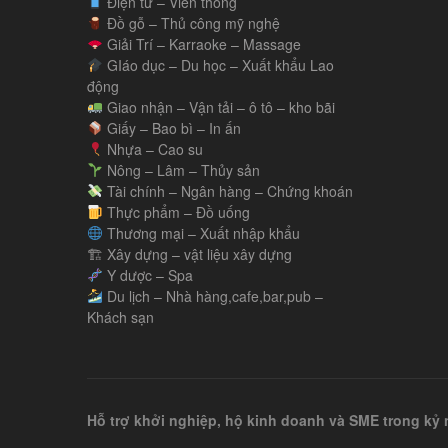
Điện tử – Viễn thông
Đồ gỗ – Thủ công mỹ nghệ
Giải Trí – Karraoke – Massage
GIáo dục – Du học – Xuất khẩu Lao
động
Giao nhận – Vận tải – ô tô – kho bãi
Giấy – Bao bì – In ấn
Nhựa – Cao su
Nông – Lâm – Thủy sản
Tài chính – Ngân hàng – Chứng khoán
Thực phẩm – Đồ uống
Thương mại – Xuất nhập khẩu
🏗 Xây dựng – vật liệu xây dựng
Y dược – Spa
Du lịch – Nhà hàng,cafe,bar,pub –
Khách sạn
Hỗ trợ khởi nghiệp, hộ kinh doanh và SME trong k