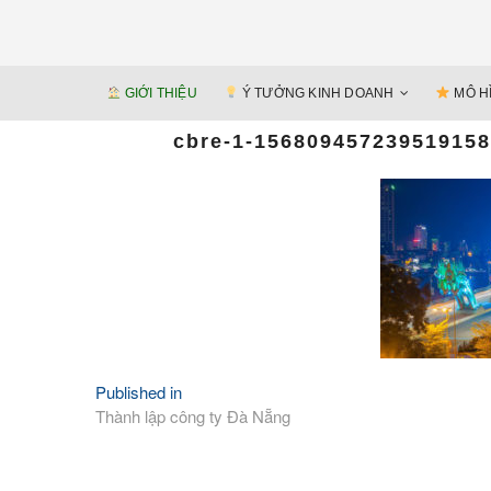
GIỚI THIỆU
Ý TƯỞNG KINH DOANH
MÔ H
cbre-1-15680945723951915
Published in
Điều
Thành lập công ty Đà Nẵng
hướng
bài
viết