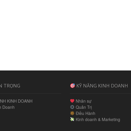
N TRỌNG
KỸ NĂNG KINH DOANH
NH KINH DOANH
Nhân sự
h Doanh
Quản Trị
Điều Hành
Kinh doanh & Marketing