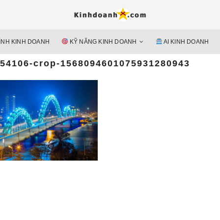
Hỗ trợ 
Ý TƯỞNG MỚI, MÔ HÌN
doan
ÌNH KINH DOANH
KỸ NĂNG KINH DOANH
AI KINH DOANH
nguyên 
854106-crop-1568094601075931280943