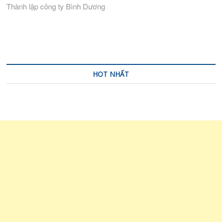
Thành lập công ty Bình Dương
hướng
bài
viết
HOT NHẤT