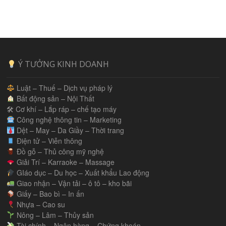
Ý TƯỞNG KINH DOANH
Luật – Thuế – Dịch vụ pháp lý
Bất động sản – Nội Thất
🛠 Cơ khí – Lắp ráp – chế tạo máy
Công nghệ thông tin – Marketing
Dệt – May – Da Giầy – Thời trang
Điện tử – Viễn thông
Đồ gỗ – Thủ công mỹ nghệ
Giải Trí – Karraoke – Massage
GIáo dục – Du học – Xuất khẩu Lao động
Giao nhận – Vận tải – ô tô – kho bãi
Giấy – Bao bì – In ấn
Nhựa – Cao su
Nông – Lâm – Thủy sản
Tài chính – Ngân hàng – Chứng khoán