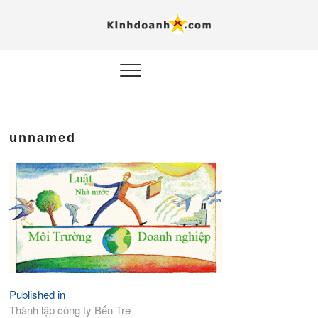
Hỗ trợ
Ý TƯỞNG MỚI, MÔ
HÌNH THẬT, HÀNH
ĐỘNG THỰC TẾ.
nghiệp, 
doanh 
trong kỷ
unnamed
AI
Kinhdoa
Published in
Điều
Thành lập công ty Bến Tre
hướng