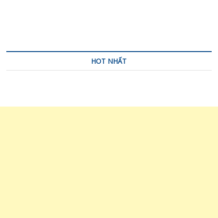
bài
viết
HOT NHẤT