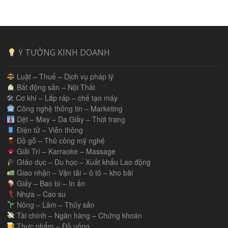
Ý TƯỞNG KINH DOANH
Luật – Thuế – Dịch vụ pháp lý
Bất động sản – Nội Thất
🛠 Cơ khí – Lắp ráp – chế tạo máy
Công nghệ thông tin – Marketing
Dệt – May – Da Giầy – Thời trang
Điện tử – Viễn thông
Đồ gỗ – Thủ công mỹ nghệ
Giải Trí – Karraoke – Massage
GIáo dục – Du học – Xuất khẩu Lao động
Giao nhận – Vận tải – ô tô – kho bãi
Giấy – Bao bì – In ấn
Nhựa – Cao su
Nông – Lâm – Thủy sản
Tài chính – Ngân hàng – Chứng khoán
Thực phẩm – Đồ uống