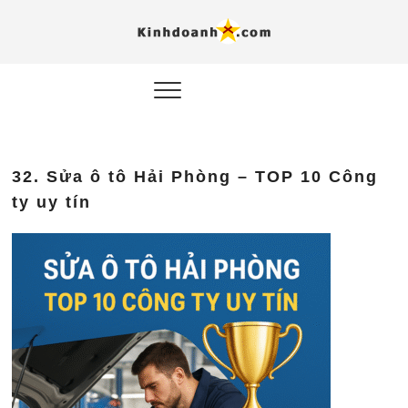
Hỗ trợ
Ý TƯỞNG MỚI, MÔ
HÌNH THẬT, HÀNH
ĐỘNG THỰC TẾ.
nghiệp, 
doanh 
trong kỷ
32. Sửa ô tô Hải Phòng – TOP 10 Công
AI
ty uy tín
Kinhdoa