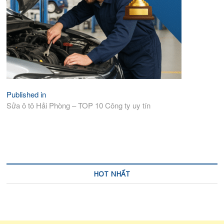
Published in
Điều
Sửa ô tô Hải Phòng – TOP 10 Công ty uy tín
hướng
bài
viết
HOT NHẤT