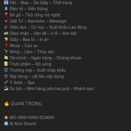
Dệt – May – Da Giầy – Thời trang
Điện tử – Viễn thông
Đồ gỗ – Thủ công mỹ nghệ
Giải Trí – Karraoke – Massage
GIáo dục – Du học – Xuất khẩu Lao động
Giao nhận – Vận tải – ô tô – kho bãi
Giấy – Bao bì – In ấn
Nhựa – Cao su
Nông – Lâm – Thủy sản
Tài chính – Ngân hàng – Chứng khoán
Thực phẩm – Đồ uống
Thương mại – Xuất nhập khẩu
🏗 Xây dựng – vật liệu xây dựng
Y dược – Spa
Du lịch – Nhà hàng,cafe,bar,pub – Khách sạn
QUAN TRỌNG
MÔ HÌNH KINH DOANH
AI Kinh Doanh