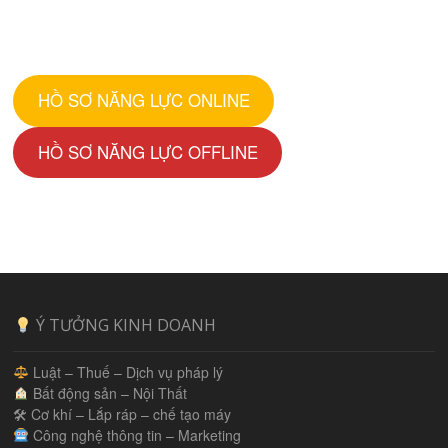
HỒ SƠ NĂNG LỰC ONLINE
HỒ SƠ NĂNG LỰC OFFLINE
Ý TƯỞNG KINH DOANH
Luật – Thuế – Dịch vụ pháp lý
Bất động sản – Nội Thất
🛠 Cơ khí – Lắp ráp – chế tạo máy
Công nghệ thông tin – Marketing