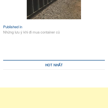
Published in
Điều
Những lưu ý khi đi mua container cũ
hướng
bài
viết
HOT NHẤT