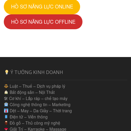
HỒ SƠ NĂNG LỰC ONLINE
HỒ SƠ NĂNG LỰC OFFLINE
Ý TƯỞNG KINH DOANH
Luật – Thuế – Dịch vụ pháp lý
Bất động sản – Nội Thất
🛠 Cơ khí – Lắp ráp – chế tạo máy
Công nghệ thông tin – Marketing
Dệt – May – Da Giầy – Thời trang
Điện tử – Viễn thông
Đồ gỗ – Thủ công mỹ nghệ
Giải Trí – Karraoke – Massage