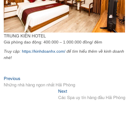
TRUNG KIÊN HOTEL
Giá phòng dao động: 400.000 – 1.000.000 đồng/ đêm
Truy cập:
https://kinhdoanhx.com/
để tìm hiểu thêm về kinh doanh
nhé!
Previous
Previous
Điều
post:
Những nhà hàng ngon nhất Hải Phòng
hướng
Next
Next
bài
post:
Các Spa uy tín hàng đầu Hải Phòng
viết