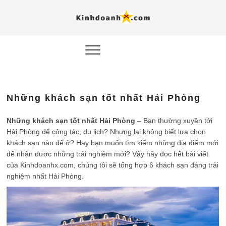
Hỗ trợ
Ý TƯỞNG MỚI, MÔ
HÌNH THẬT, HÀNH
ĐỘNG THỰC TẾ.
nghiệp, 
doanh 
trong kỷ
Những khách sạn tốt nhất Hải Phòng
AI
Kinhdoa
Những khách sạn tốt nhất Hải Phòng
– Bạn thường xuyên tới
Hải Phòng để công tác, du lịch? Nhưng lại không biết lựa chọn
khách sạn nào để ở? Hay bạn muốn tìm kiếm những địa điểm mới
để nhận được những trải nghiệm mới? Vậy hãy đọc hết bài viết
của Kinhdoanhx.com, chúng tôi sẽ tổng hợp 6 khách sạn đáng trải
nghiệm nhất Hải Phòng.