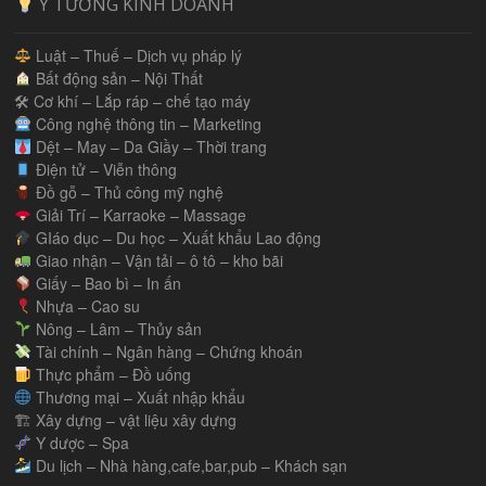
Ý TƯỞNG KINH DOANH
Luật – Thuế – Dịch vụ pháp lý
Bất động sản – Nội Thất
🛠 Cơ khí – Lắp ráp – chế tạo máy
Công nghệ thông tin – Marketing
Dệt – May – Da Giầy – Thời trang
Điện tử – Viễn thông
Đồ gỗ – Thủ công mỹ nghệ
Giải Trí – Karraoke – Massage
GIáo dục – Du học – Xuất khẩu Lao động
Giao nhận – Vận tải – ô tô – kho bãi
Giấy – Bao bì – In ấn
Nhựa – Cao su
Nông – Lâm – Thủy sản
Tài chính – Ngân hàng – Chứng khoán
Thực phẩm – Đồ uống
Thương mại – Xuất nhập khẩu
🏗 Xây dựng – vật liệu xây dựng
Y dược – Spa
Du lịch – Nhà hàng,cafe,bar,pub – Khách sạn