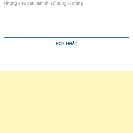
Những điều cần biết khi sử dụng xi măng
hướng
bài
viết
HOT NHẤT