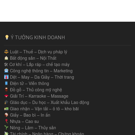
Ý TƯỞNG KINH DOANH
Luật – Thuế – Dịch vụ pháp lý
Bất động sản – Nội Thất
🛠 Cơ khí – Lắp ráp – chế tạo máy
Công nghệ thông tin – Marketing
Dệt – May – Da Giầy – Thời trang
Điện tử – Viễn thông
Đồ gỗ – Thủ công mỹ nghệ
Giải Trí – Karraoke – Massage
GIáo dục – Du học – Xuất khẩu Lao động
Giao nhận – Vận tải – ô tô – kho bãi
Giấy – Bao bì – In ấn
Nhựa – Cao su
Nông – Lâm – Thủy sản
Tài chính – Ngân hàng – Chứng khoán