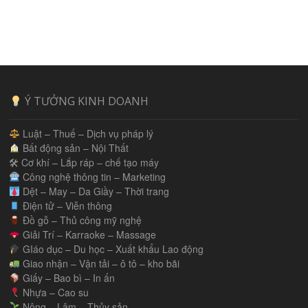
Ý TƯỞNG KINH DOANH
Luật – Thuế – Dịch vụ pháp lý
Bất động sản – Nội Thất
🛠 Cơ khí – Lắp ráp – chế tạo máy
Công nghệ thông tin – Marketing
Dệt – May – Da Giầy – Thời trang
Điện tử – Viễn thông
Đồ gỗ – Thủ công mỹ nghệ
Giải Trí – Karraoke – Massage
GIáo dục – Du học – Xuất khẩu Lao động
Giao nhận – Vận tải – ô tô – kho bãi
Giấy – Bao bì – In ấn
Nhựa – Cao su
Nông – Lâm – Thủy sản