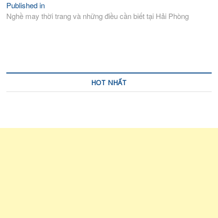
Published in
Điều
Nghề may thời trang và những điều cần biết tại Hải Phòng
hướng
bài
viết
HOT NHẤT