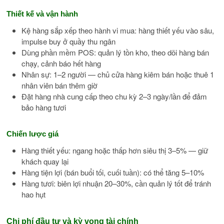
Thiết kế và vận hành
Kệ hàng sắp xếp theo hành vi mua: hàng thiết yếu vào sâu,
impulse buy ở quầy thu ngân
Dùng phần mềm POS: quản lý tồn kho, theo dõi hàng bán
chạy, cảnh báo hết hàng
Nhân sự: 1–2 người — chủ cửa hàng kiêm bán hoặc thuê 1
nhân viên bán thêm giờ
Đặt hàng nhà cung cấp theo chu kỳ 2–3 ngày/lần để đảm
bảo hàng tươi
Chiến lược giá
Hàng thiết yếu: ngang hoặc thấp hơn siêu thị 3–5% — giữ
khách quay lại
Hàng tiện lợi (bán buổi tối, cuối tuần): có thể tăng 5–10%
Hàng tươi: biên lợi nhuận 20–30%, cần quản lý tốt để tránh
hao hụt
Chi phí đầu tư và kỳ vọng tài chính