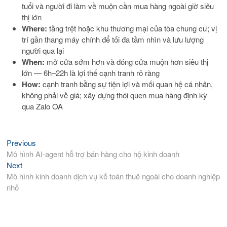
tuổi và người đi làm về muộn cần mua hàng ngoài giờ siêu
thị lớn
Where:
tầng trệt hoặc khu thương mại của tòa chung cư; vị
trí gần thang máy chính để tối đa tầm nhìn và lưu lượng
người qua lại
When:
mở cửa sớm hơn và đóng cửa muộn hơn siêu thị
lớn — 6h–22h là lợi thế cạnh tranh rõ ràng
How:
cạnh tranh bằng sự tiện lợi và mối quan hệ cá nhân,
không phải về giá; xây dựng thói quen mua hàng định kỳ
qua Zalo OA
Previous
Previous
Điều
post:
Mô hình AI-agent hỗ trợ bán hàng cho hộ kinh doanh
hướng
Next
Next
bài
post:
Mô hình kinh doanh dịch vụ kế toán thuê ngoài cho doanh nghiệp
viết
nhỏ