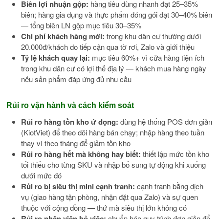
Biên lợi nhuận gộp:
hàng tiêu dùng nhanh đạt 25–35%
biên; hàng gia dụng và thực phẩm đóng gói đạt 30–40% biên
— tổng biên LN gộp mục tiêu 30–35%
Chi phí khách hàng mới:
trong khu dân cư thường dưới
20.000đ/khách do tiếp cận qua tờ rơi, Zalo và giới thiệu
Tỷ lệ khách quay lại:
mục tiêu 60%+ vì cửa hàng tiện ích
trong khu dân cư có lợi thế địa lý — khách mua hàng ngày
nếu sản phẩm đáp ứng đủ nhu cầu
Rủi ro vận hành và cách kiểm soát
Rủi ro hàng tồn kho ứ đọng:
dùng hệ thống POS đơn giản
(KiotViet) để theo dõi hàng bán chạy; nhập hàng theo tuần
thay vì theo tháng để giảm tồn kho
Rủi ro hàng hết mà không hay biết:
thiết lập mức tồn kho
tối thiểu cho từng SKU và nhập bổ sung tự động khi xuống
dưới mức đó
Rủi ro bị siêu thị mini cạnh tranh:
cạnh tranh bằng dịch
vụ (giao hàng tận phòng, nhận đặt qua Zalo) và sự quen
thuộc với cộng đồng — thứ mà siêu thị lớn không có
Rủi ro nhân viên bỏ việc:
chuẩn hóa quy trình đơn giản để