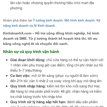
lân cận hoặc nhượng quyền thương hiệu mini mart địa
phương
Khám phá thêm tại
Ý tưởng kinh doanh
,
Mô hình kinh doanh
,
Kỹ
năng kinh doanh
và
AI Kinh doanh
.
KinhdoanhX.com – Hỗ trợ cộng đồng khởi nghiệp, hộ kinh
doanh và SME. Từ ý tưởng thành kế hoạch khả thi, tối ưu
bằng công nghệ AI và chuyển đổi xanh.
Nhân sự và quy trình vận hành
Giai đoạn khởi động:
chủ cửa hàng có thể tự vận hành với
1 nhân viên phụ trong giờ cao điểm; tổng chi phí nhân sự tối
thiểu 5–7 triệu/tháng
Ca làm việc:
mở từ 6h sáng (phục vụ người đi làm sớm)
đến 21h tối; cần ít nhất 2 ca xoay vòng khi quy mô tăng lên
Quy trình nhập hàng:
kiểm kê tồn kho mỗi sáng thứ Hai;
đặt hàng từ nhà phân phối trước 48 giờ; nhận hàng và kiểm
tra chất lượng trước khi nhập kho
Quy trình xử lý hàng sắp hết hạn:
đánh dấu sản phẩm
còn 7 ngày hết hạn, giảm giá 20–30% để đẩy hàng; tuyệt đối