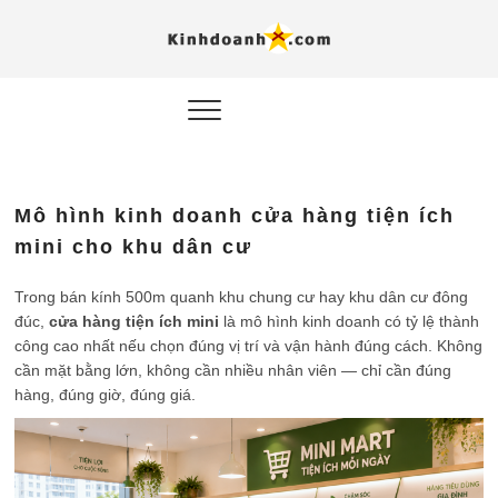
Hỗ trợ
Ý TƯỞNG MỚI, MÔ
HÌNH THẬT, HÀNH
ĐỘNG THỰC TẾ.
nghiệp, 
doanh 
trong kỷ
Mô hình kinh doanh cửa hàng tiện ích
AI
mini cho khu dân cư
Kinhdoa
Trong bán kính 500m quanh khu chung cư hay khu dân cư đông
đúc,
cửa hàng tiện ích mini
là mô hình kinh doanh có tỷ lệ thành
công cao nhất nếu chọn đúng vị trí và vận hành đúng cách. Không
cần mặt bằng lớn, không cần nhiều nhân viên — chỉ cần đúng
hàng, đúng giờ, đúng giá.