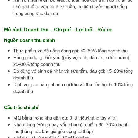
chủ có thể tự vận hành khi cần; ưu tiên tuyển người sống
trong cùng khu dân cư
Mô hình Doanh thu – Chi phí – Lợi thế – Rủi ro
Nguồn doanh thu chính
Thực phẩm và đồ uống đóng gói: 40–50% tổng doanh thu
Hàng gia dụng thiết yếu (giấy vệ sinh, dầu ăn, nước mắm):
25–30% tổng doanh thu
Đồ dùng vệ sinh cá nhân và sữa tắm, dầu gội: 15–20% tổng
doanh thu
Dịch vụ giao hàng nhanh nội khu và thu tiền hộ: 5–10% tổng
doanh thu
Cấu trúc chi phí
Mặt bằng trong khu dân cư: 3–8 triệu/tháng tùy vị trí
Nhập hàng (vòng quay vốn nhanh): chiếm 65–70% doanh
thu (hàng hóa bán giá gốc cộng lãi thấp)
Nhân sự (1–2 người): 6–10 triệu/tháng