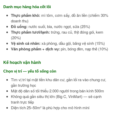
Danh mục hàng hóa cốt lõi
Thực phẩm khô:
mì tôm, cơm sấy, đồ ăn liền (chiếm 30%
doanh thu)
Đồ uống:
nước suối, bia, nước ngọt, sữa (25%)
Thực phẩm tươi/lạnh:
trứng, rau củ, thịt đóng gói, kem
(20%)
Vệ sinh cá nhân:
xà phòng, dầu gội, băng vệ sinh (15%)
Văn phòng phẩm + dịch vụ:
pin, bóng đèn, nạp thẻ (10%)
Kế hoạch vận hành
Chọn vị trí — yếu tố sống còn
Tìm vị trí tại mặt tiền khu dân cư, gần lối ra vào chung cư,
gần trường học
Mật độ dân số tối thiểu 2.000 người trong bán kính 500m
Không quá gần siêu thị lớn (Big C, VinMart) — sẽ cạnh
tranh trực tiếp
Diện tích 25–50m² là phù hợp cho mô hình mini