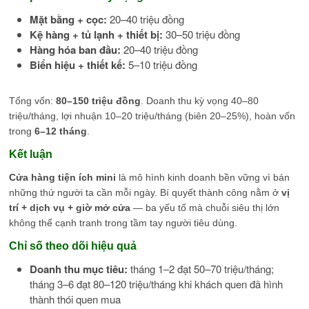
Mặt bằng + cọc:
20–40 triệu đồng
Kệ hàng + tủ lạnh + thiết bị:
30–50 triệu đồng
Hàng hóa ban đầu:
20–40 triệu đồng
Biển hiệu + thiết kế:
5–10 triệu đồng
Tổng vốn:
80–150 triệu đồng
. Doanh thu kỳ vọng 40–80
triệu/tháng, lợi nhuận 10–20 triệu/tháng (biên 20–25%), hoàn vốn
trong
6–12 tháng
.
Kết luận
Cửa hàng tiện ích mini
là mô hình kinh doanh bền vững vì bán
những thứ người ta cần mỗi ngày. Bí quyết thành công nằm ở
vị
trí + dịch vụ + giờ mở cửa
— ba yếu tố mà chuỗi siêu thị lớn
không thể cạnh tranh trong tầm tay người tiêu dùng.
Chỉ số theo dõi hiệu quả
Doanh thu mục tiêu:
tháng 1–2 đạt 50–70 triệu/tháng;
tháng 3–6 đạt 80–120 triệu/tháng khi khách quen đã hình
thành thói quen mua