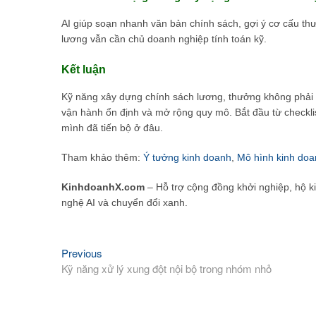
AI giúp soạn nhanh văn bản chính sách, gợi ý cơ cấu thư
lương vẫn cần chủ doanh nghiệp tính toán kỹ.
Kết luận
Kỹ năng xây dựng chính sách lương, thưởng không phải k
vận hành ổn định và mở rộng quy mô. Bắt đầu từ checklis
mình đã tiến bộ ở đâu.
Tham khảo thêm:
Ý tưởng kinh doanh
,
Mô hình kinh doa
KinhdoanhX.com
– Hỗ trợ cộng đồng khởi nghiệp, hộ k
nghệ AI và chuyển đổi xanh.
Previous
Previous
Điều
post:
Kỹ năng xử lý xung đột nội bộ trong nhóm nhỏ
hướng
bài
viết