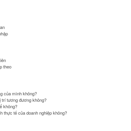
uan
nhập
iên
p theo
ởng của mình không?
ị trí tương đương không?
hể không?
nh thực tế của doanh nghiệp không?