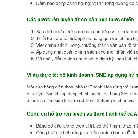
Đảm bảo công bằng nội bộ: vị trí tương đương có 
Các bước rèn luyện từ cơ bản đến thực chiến
Xác định mức lương cơ bản cho từng vị trí dựa trên
Thiết kế cơ chế thưởng/hoa hồng gắn với chỉ số hiệ
Viết chính sách lương, thưởng thành văn bản rõ rà
Áp dụng nhất quán chính sách cho mọi nhân viên cùn
Rà soát, điều chỉnh chính sách định kỳ theo tình h
Ví dụ thực tế: hộ kinh doanh, SME áp dụng kỹ 
Một cửa hàng điện thoại nhỏ tại Thanh Hóa từng trả lươ
phụ kiện. Sau khi áp dụng chính sách hoa hồng 3% trên g
doanh số phụ kiện tăng rõ rệt trong 2 tháng vì nhân viê
Công cụ hỗ trợ rèn luyện và thực hành (kể cả AI
Bảng cơ cấu lương theo vị trí, có thể tham khảo m
Công thức tính thưởng/hoa hồng minh bạch, dễ tính