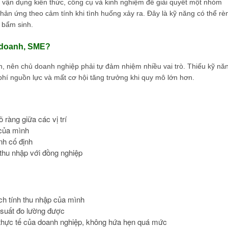
 vận dụng kiến thức, công cụ và kinh nghiệm để giải quyết một nhóm
hản ứng theo cảm tính khi tình huống xảy ra. Đây là kỹ năng có thể rè
 bẩm sinh.
h doanh, SME?
 nên chủ doanh nghiệp phải tự đảm nhiệm nhiều vai trò. Thiếu kỹ nă
phí nguồn lực và mất cơ hội tăng trưởng khi quy mô lớn hơn.
ràng giữa các vị trí
 của mình
nh cố định
thu nhập với đồng nghiệp
ch tính thu nhập của mình
 suất đo lường được
 thực tế của doanh nghiệp, không hứa hẹn quá mức