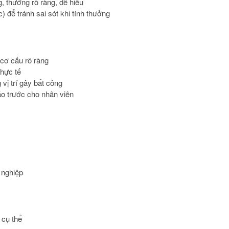
 thưởng rõ ràng, dễ hiểu
 để tránh sai sót khi tính thưởng
 cơ cấu rõ ràng
hực tế
vị trí gây bất công
áo trước cho nhân viên
 nghiệp
 cụ thể