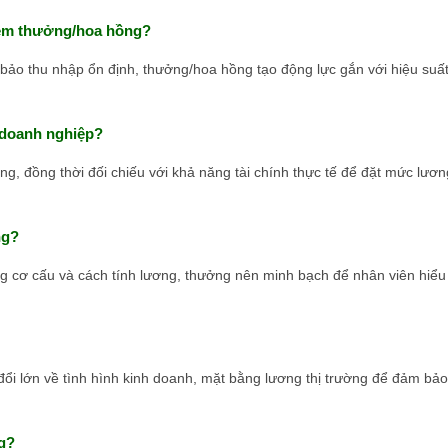
hêm thưởng/hoa hồng?
bảo thu nhập ổn định, thưởng/hoa hồng tạo động lực gắn với hiệu suấ
 doanh nghiệp?
g, đồng thời đối chiếu với khả năng tài chính thực tế để đặt mức lươn
ng?
g cơ cấu và cách tính lương, thưởng nên minh bạch để nhân viên hiểu
 đổi lớn về tình hình kinh doanh, mặt bằng lương thị trường để đảm bảo
ng?