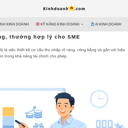
Hỗ trợ 
Ý TƯỞNG MỚI, MÔ HÌN
doan
ÌNH KINH DOANH
KỸ NĂNG KINH DOANH
AI KINH DOANH
nguyên 
ng, thưởng hợp lý cho SME
 là việc thiết kế cơ cấu thu nhập rõ ràng, công bằng và gắn với hiệu
ên trong khả năng tài chính cho phép.