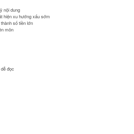
ỹ nội dung
hát hiện xu hướng xấu sớm
 thành số tiền lớn
yên môn
 dễ đọc