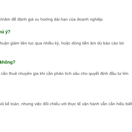
ý/năm để đánh giá xu hướng dài hạn của doanh nghiệp.
hú ý?
huận giảm liên tục qua nhiều kỳ, hoặc dòng tiền âm dù báo cáo lợi
h không?
 cần thuê chuyên gia khi cần phân tích sâu cho quyết định đầu tư lớn
 hỏi kế toán, nhưng việc đối chiếu với thực tế vận hành vẫn cần hiểu biế