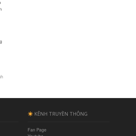
n
h
ng
nh
KÊNH TRUYỀN THÔNG
Fan Page
Youtube