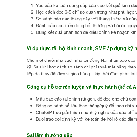
Yêu cầu kế toán cung cấp báo cáo kết quả kinh do
Học cách đọc 3-5 chỉ số quan trọng nhất phù hợp 
So sánh báo cáo tháng này với tháng trước và cù
Đánh dấu các biến động bất thường và hỏi rõ nguyê
Dùng kết quả phân tích để điều chỉnh kế hoạch kinh
Ví dụ thực tế: hộ kinh doanh, SME áp dụng kỹ 
Chủ một chuỗi nhà sách nhỏ tại Đồng Nai nhận báo cáo 
kỹ. Sau khi học cách so sánh chi phí thuê mặt bằng theo
tiếp do thay đổi đơn vị giao hàng – kịp thời đàm phán lạ
Công cụ hỗ trợ rèn luyện và thực hành (kể cả AI
Mẫu báo cáo tài chính rút gọn, dễ đọc cho chủ do
Bảng so sánh số liệu theo tháng/quý để theo dõi x
ChatGPT để giải thích nhanh ý nghĩa của các chỉ s
Buổi trao đổi định kỳ với kế toán để hỏi rõ các điể
Sai lầm thường gặp