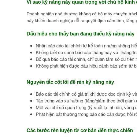
Vì sao kỹ năng này quan trọng với chủ hộ kin
Doanh nghiệp nhỏ thường không có bộ máy chuyên trách,
này khiến doanh nghiệp dễ ra quyết định cảm tính, lãng 
Dấu hiệu cho thấy bạn đang thiếu kỹ năng này
Nhận báo cáo tài chính từ kế toán nhưng không hiểu
Không biết so sánh báo cáo tháng này với tháng t
Bỏ qua báo cáo tài chính, chỉ quan tâm số dư tiền
Không phát hiện được dấu hiệu cảnh báo sớm từ bá
Nguyên tắc cốt lõi để rèn kỹ năng này
Báo cáo tài chính có giá trị khi được đọc định kỳ v
Tập trung vào xu hướng (tăng/giảm theo thời gian) q
Một vài chỉ số quan trọng (tỷ suất lợi nhuận, vòng
Phát hiện bất thường trong báo cáo cần được hỏi 
Các bước rèn luyện từ cơ bản đến thực chiến