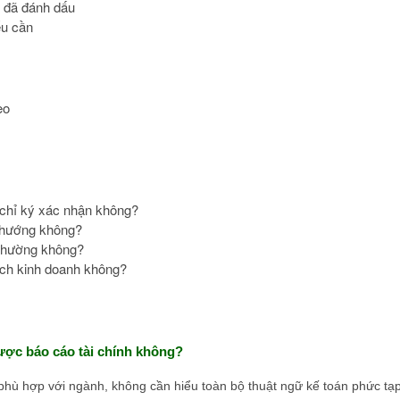
g đã đánh dấu
ếu cần
eo
 chỉ ký xác nhận không?
u hướng không?
t thường không?
oạch kinh doanh không?
ược báo cáo tài chính không?
t phù hợp với ngành, không cần hiểu toàn bộ thuật ngữ kế toán phức tạp