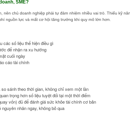
h doanh, SME?
 nên chủ doanh nghiệp phải tự đảm nhiệm nhiều vai trò. Thiếu kỹ nă
phí nguồn lực và mất cơ hội tăng trưởng khi quy mô lớn hơn.
 các số liệu thể hiện điều gì
rước để nhận ra xu hướng
 mặt cuối ngày
o cáo tài chính
à so sánh theo thời gian, không chỉ xem một lần
uan trọng hơn số liệu tuyệt đối tại một thời điểm
 quay vốn) đủ để đánh giá sức khỏe tài chính cơ bản
rõ nguyên nhân ngay, không bỏ qua