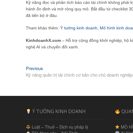
Kỹ năng đọc và phân tích báo cáo tài chính không phải k
hành ổn định và mở rộng quy mô. Bắt đầu từ checklist 30
đã tiến bộ ở đâu.
Tham khảo thêm:
Ý tưởng kinh doanh
,
Mô hình kinh doa
KinhdoanhX.com
– Hỗ trợ cộng đồng khởi nghiệp, hộ k
nghệ AI và chuyển đổi xanh.
Previous
Previous
Điều
post:
Kỹ năng quản trị tài chính cơ bản cho chủ doanh nghiệ
hướng
bài
viết
Ý TƯỞNG KINH DOANH
QUA
Luật – Thuế – Dịch vụ pháp lý
MÔ HÌ
Bất động sản – Nội Thất
AI Kin