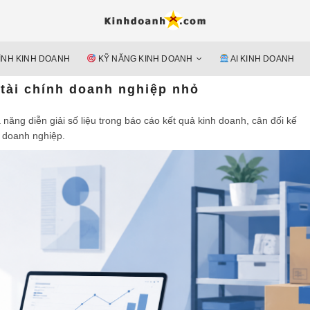
Hỗ trợ 
Ý TƯỞNG MỚI, MÔ HÌN
doan
ÌNH KINH DOANH
KỸ NĂNG KINH DOANH
AI KINH DOANH
nguyên 
 tài chính doanh nghiệp nhỏ
 năng diễn giải số liệu trong báo cáo kết quả kinh doanh, cân đối kế
a doanh nghiệp.