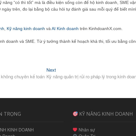
ỹ năng “có thì tốt” mà là điều kiện sống còn để hộ kinh doanh, SME vậ
 ngày trên, đo lại bằng bộ câu hỏi tự đánh giá sau mỗi quý để biết mìn
nh
,
Kỹ năng kinh doanh
và
AI Kinh doanh
trên KinhdoanhX.com.
inh doanh và SME. Từ ý tưởng thành kế hoạch khả thi, tối ưu bằng cô
Next
Next
post:
p không chuyên kế toán
Kỹ năng quản trị rủi ro pháp lý trong kinh doa
N TRỌNG
KỸ NĂNG KINH DOANH
NH KINH DOANH
Nhân sự
h Doanh
Quản Trị