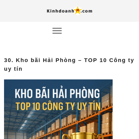
Hỗ trợ
Ý TƯỞNG MỚI, MÔ
HÌNH THẬT, HÀNH
ĐỘNG THỰC TẾ.
nghiệp, 
doanh 
trong kỷ
30. Kho bãi Hải Phòng – TOP 10 Công ty
AI
uy tín
Kinhdoa