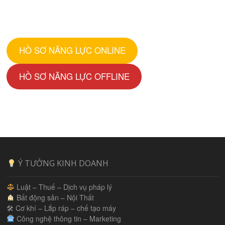
HỒ SƠ NĂNG LỰC ONLINE
HỒ SƠ NĂNG LỰC OFFLINE
Ý TƯỞNG KINH DOANH
Luật – Thuế – Dịch vụ pháp lý
Bất động sản – Nội Thất
🛠 Cơ khí – Lắp ráp – chế tạo máy
Công nghệ thông tin – Marketing