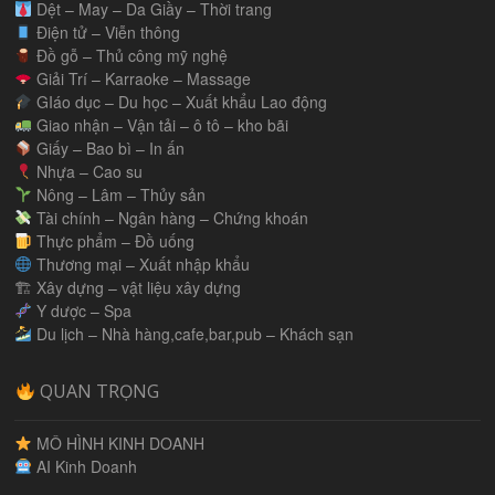
Dệt – May – Da Giầy – Thời trang
Điện tử – Viễn thông
Đồ gỗ – Thủ công mỹ nghệ
Giải Trí – Karraoke – Massage
GIáo dục – Du học – Xuất khẩu Lao động
Giao nhận – Vận tải – ô tô – kho bãi
Giấy – Bao bì – In ấn
Nhựa – Cao su
Nông – Lâm – Thủy sản
Tài chính – Ngân hàng – Chứng khoán
Thực phẩm – Đồ uống
Thương mại – Xuất nhập khẩu
🏗 Xây dựng – vật liệu xây dựng
Y dược – Spa
Du lịch – Nhà hàng,cafe,bar,pub – Khách sạn
QUAN TRỌNG
MÔ HÌNH KINH DOANH
AI Kinh Doanh