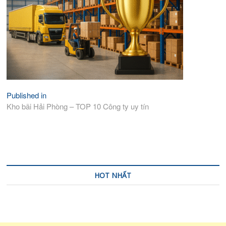
Published in
Điều
Kho bãi Hải Phòng – TOP 10 Công ty uy tín
hướng
bài
viết
HOT NHẤT