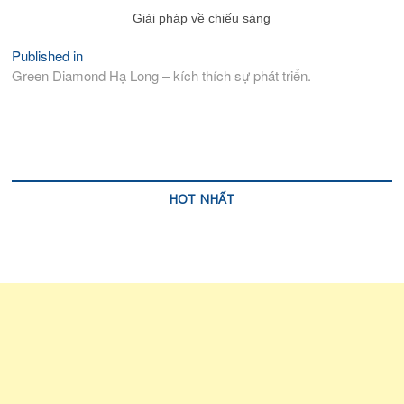
Giải pháp về chiếu sáng
Published in
Điều
Green Diamond Hạ Long – kích thích sự phát triển.
hướng
bài
viết
HOT NHẤT