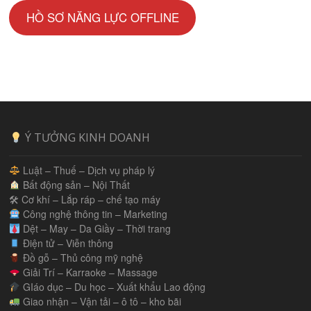
HỒ SƠ NĂNG LỰC OFFLINE
Ý TƯỞNG KINH DOANH
Luật – Thuế – Dịch vụ pháp lý
Bất động sản – Nội Thất
🛠 Cơ khí – Lắp ráp – chế tạo máy
Công nghệ thông tin – Marketing
Dệt – May – Da Giầy – Thời trang
Điện tử – Viễn thông
Đồ gỗ – Thủ công mỹ nghệ
Giải Trí – Karraoke – Massage
GIáo dục – Du học – Xuất khẩu Lao động
Giao nhận – Vận tải – ô tô – kho bãi