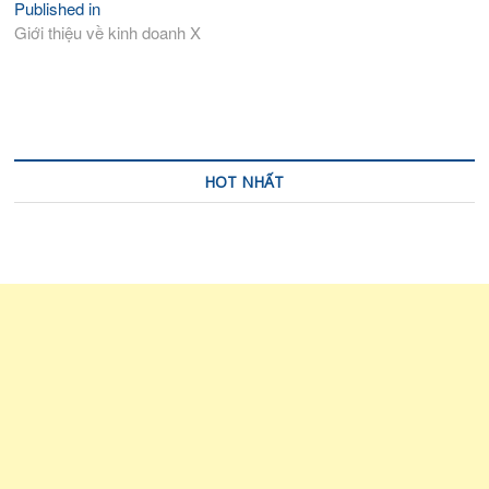
Published in
Điều
Giới thiệu về kinh doanh X
hướng
bài
viết
HOT NHẤT