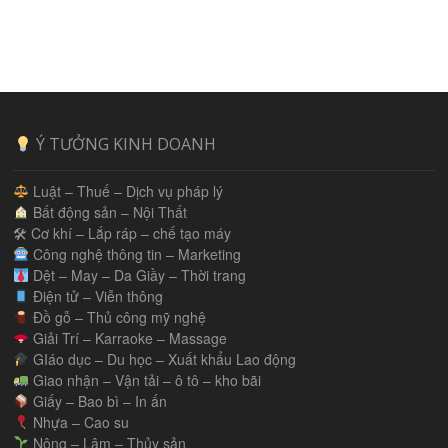
Ý TƯỞNG KINH DOANH
Luật – Thuế – Dịch vụ pháp lý
Bất động sản – Nội Thất
🛠 Cơ khí – Lắp ráp – chế tạo máy
Công nghệ thông tin – Marketing
Dệt – May – Da Giầy – Thời trang
Điện tử – Viễn thông
Đồ gỗ – Thủ công mỹ nghệ
Giải Trí – Karraoke – Massage
GIáo dục – Du học – Xuất khẩu Lao động
Giao nhận – Vận tải – ô tô – kho bãi
Giấy – Bao bì – In ấn
Nhựa – Cao su
Nông – Lâm – Thủy sản