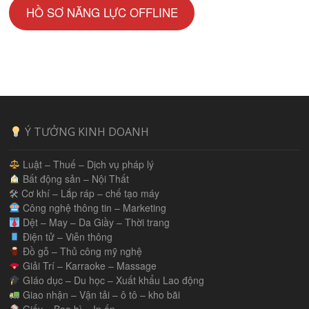
HỒ SƠ NĂNG LỰC OFFLINE
Ý TƯỞNG KINH DOANH
Luật – Thuế – Dịch vụ pháp lý
Bất động sản – Nội Thất
🛠 Cơ khí – Lắp ráp – chế tạo máy
Công nghệ thông tin – Marketing
Dệt – May – Da Giầy – Thời trang
Điện tử – Viễn thông
Đồ gỗ – Thủ công mỹ nghệ
Giải Trí – Karraoke – Massage
GIáo dục – Du học – Xuất khẩu Lao động
Giao nhận – Vận tải – ô tô – kho bãi