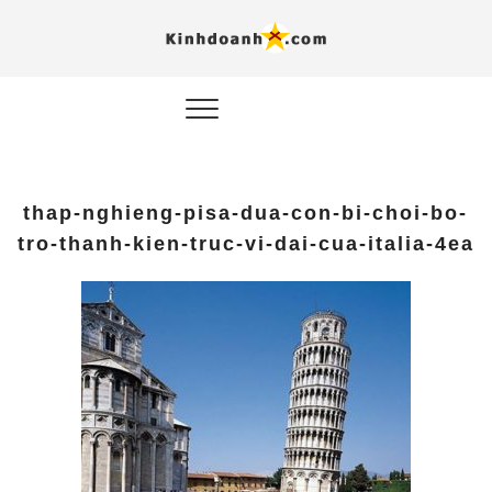
Hỗ trợ
Ý TƯỞNG MỚI, MÔ
HÌNH THẬT, HÀNH
ĐỘNG THỰC TẾ.
nghiệp, 
doanh 
trong kỷ
thap-nghieng-pisa-dua-con-bi-choi-bo-
AI
tro-thanh-kien-truc-vi-dai-cua-italia-4ea
Kinhdoa