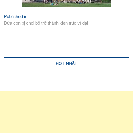
Published in
Điều
Đứa con bị chối bỏ trở thành kiến trúc vĩ đại
hướng
bài
viết
HOT NHẤT