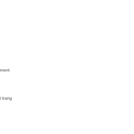
rment
i trang