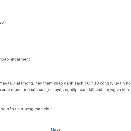
ệp
m/hoabinhgarment
t may tại Hải Phòng, hãy tham khảo danh sách TOP 10 công ty uy tín nó
n xuất mạnh, mà còn có sự chuyên nghiệp, cam kết chất lượng và khả
xa trên thị trường toàn cầu!
Next
Next