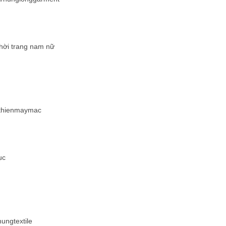
thời trang nam nữ
anthienmaymac
ục
hungtextile