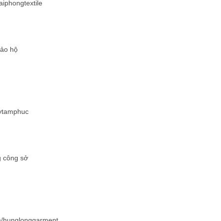
aiphongtextile
bảo hộ
aytamphuc
g công sở
om/hunglonggarment