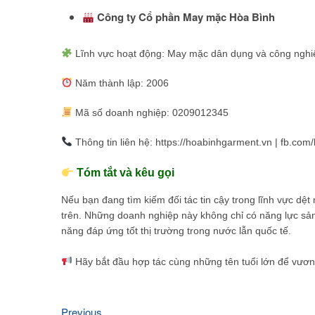
Công ty Cổ phần May mặc Hòa Bình
Lĩnh vực hoạt động: May mặc dân dụng và công nghi
Năm thành lập: 2006
Mã số doanh nghiệp: 0209012345
Thông tin liên hệ: https://hoabinhgarment.vn | fb.co
Tóm tắt và kêu gọi
Nếu bạn đang tìm kiếm đối tác tin cậy trong lĩnh vực dệ
trên. Những doanh nghiệp này không chỉ có năng lực sả
năng đáp ứng tốt thị trường trong nước lẫn quốc tế.
Hãy bắt đầu hợp tác cùng những tên tuổi lớn để vươn 
Previous
Previous
Điều