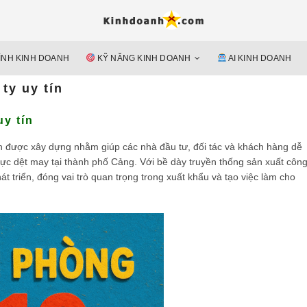
Hỗ trợ 
Ý TƯỞNG MỚI, MÔ HÌN
doan
ÌNH KINH DOANH
KỸ NĂNG KINH DOANH
AI KINH DOANH
nguyên 
ty uy tín
y tín
h được xây dựng nhằm giúp các nhà đầu tư, đối tác và khách hàng dễ
ực dệt may tại thành phố Cảng. Với bề dày truyền thống sản xuất côn
 triển, đóng vai trò quan trọng trong xuất khẩu và tạo việc làm cho