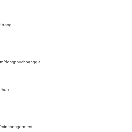
 trang
.com/dongphuchoanggia
 thao
om/minhanhgarment