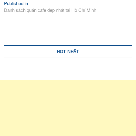
Published in
Điều
Danh sách quán cafe đẹp nhất tại Hồ Chí Minh
hướng
bài
viết
HOT NHẤT