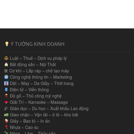
Ý TƯỞNG KINH DOANH
Luật – Thuế – Dịch vụ pháp lý
Bất động sản – Nội Thất
🛠 Cơ khí – Lắp ráp – chế tạo máy
Công nghệ thông tin – Marketing
Dệt – May – Da Giầy – Thời trang
Điện tử – Viễn thông
Đồ gỗ – Thủ công mỹ nghệ
Giải Trí – Karraoke – Massage
GIáo dục – Du học – Xuất khẩu Lao động
Giao nhận – Vận tải – ô tô – kho bãi
Giấy – Bao bì – In ấn
Nhựa – Cao su
Nông – Lâm – Thủy sản