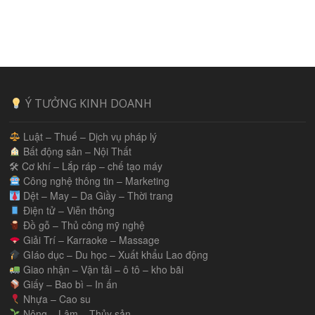
Ý TƯỞNG KINH DOANH
Luật – Thuế – Dịch vụ pháp lý
Bất động sản – Nội Thất
🛠 Cơ khí – Lắp ráp – chế tạo máy
Công nghệ thông tin – Marketing
Dệt – May – Da Giầy – Thời trang
Điện tử – Viễn thông
Đồ gỗ – Thủ công mỹ nghệ
Giải Trí – Karraoke – Massage
GIáo dục – Du học – Xuất khẩu Lao động
Giao nhận – Vận tải – ô tô – kho bãi
Giấy – Bao bì – In ấn
Nhựa – Cao su
Nông – Lâm – Thủy sản