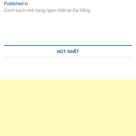
Published in
Điều
Danh sách nhà hàng ngon nhất tại Đà Nẵng
hướng
bài
viết
HOT NHẤT