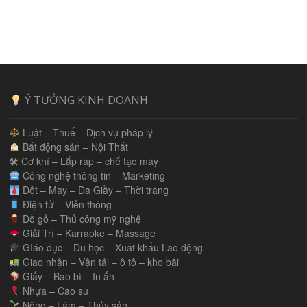
Ý TƯỞNG KINH DOANH
Luật – Thuế – Dịch vụ pháp lý
Bất động sản – Nội Thất
🛠 Cơ khí – Lắp ráp – chế tạo máy
Công nghệ thông tin – Marketing
Dệt – May – Da Giầy – Thời trang
Điện tử – Viễn thông
Đồ gỗ – Thủ công mỹ nghệ
Giải Trí – Karraoke – Massage
GIáo dục – Du học – Xuất khẩu Lao động
Giao nhận – Vận tải – ô tô – kho bãi
Giấy – Bao bì – In ấn
Nhựa – Cao su
Nông – Lâm – Thủy sản