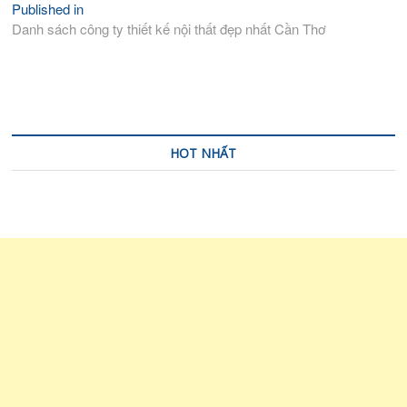
Published in
Điều
Danh sách công ty thiết kế nội thất đẹp nhất Cần Thơ
hướng
bài
viết
HOT NHẤT