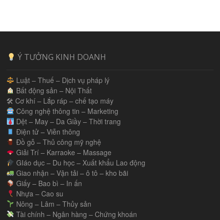
Ý TƯỞNG KINH DOANH
Luật – Thuế – Dịch vụ pháp lý
Bất động sản – Nội Thất
🛠 Cơ khí – Lắp ráp – chế tạo máy
Công nghệ thông tin – Marketing
Dệt – May – Da Giầy – Thời trang
Điện tử – Viễn thông
Đồ gỗ – Thủ công mỹ nghệ
Giải Trí – Karraoke – Massage
GIáo dục – Du học – Xuất khẩu Lao động
Giao nhận – Vận tải – ô tô – kho bãi
Giấy – Bao bì – In ấn
Nhựa – Cao su
Nông – Lâm – Thủy sản
Tài chính – Ngân hàng – Chứng khoán