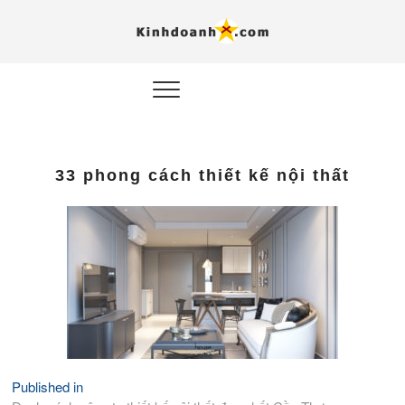
Hỗ trợ
Ý TƯỞNG MỚI, MÔ
HÌNH THẬT, HÀNH
ĐỘNG THỰC TẾ.
nghiệp, 
doanh 
trong kỷ
33 phong cách thiết kế nội thất
AI
Kinhdoa
Published in
Điều