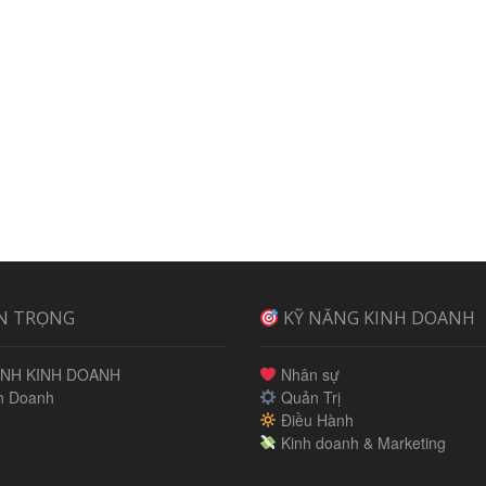
N TRỌNG
KỸ NĂNG KINH DOANH
NH KINH DOANH
Nhân sự
h Doanh
Quản Trị
Điều Hành
Kinh doanh & Marketing