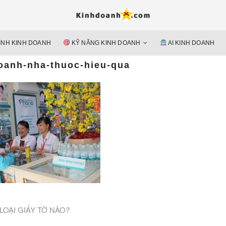
Hỗ trợ 
Ý TƯỞNG MỚI, MÔ HÌN
doan
ÌNH KINH DOANH
KỸ NĂNG KINH DOANH
AI KINH DOANH
nguyên 
oanh-nha-thuoc-hieu-qua
OẠI GIẤY TỜ NÀO?