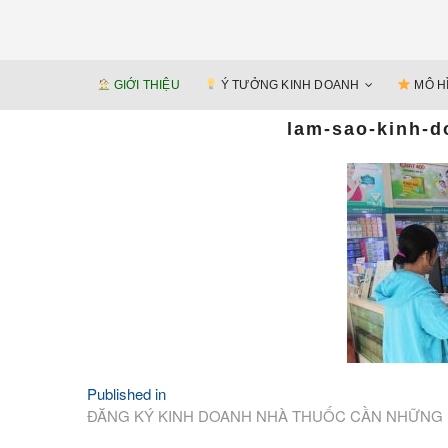
GIỚI THIỆU
Ý TƯỞNG KINH DOANH
MÔ H
lam-sao-kinh-d
Published in
Điều
ĐĂNG KÝ KINH DOANH NHÀ THUỐC CẦN NHỮNG L
hướng
bài