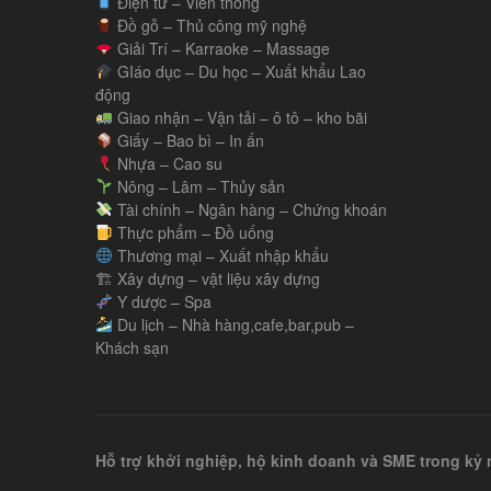
Điện tử – Viễn thông
Đồ gỗ – Thủ công mỹ nghệ
Giải Trí – Karraoke – Massage
GIáo dục – Du học – Xuất khẩu Lao
động
Giao nhận – Vận tải – ô tô – kho bãi
Giấy – Bao bì – In ấn
Nhựa – Cao su
Nông – Lâm – Thủy sản
Tài chính – Ngân hàng – Chứng khoán
Thực phẩm – Đồ uống
Thương mại – Xuất nhập khẩu
🏗 Xây dựng – vật liệu xây dựng
Y dược – Spa
Du lịch – Nhà hàng,cafe,bar,pub –
Khách sạn
Hỗ trợ khởi nghiệp, hộ kinh doanh và SME trong k