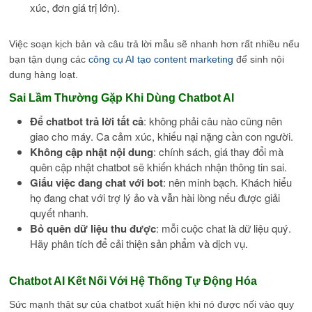
xúc, đơn giá trị lớn).
Việc soạn kịch bản và câu trả lời mẫu sẽ nhanh hơn rất nhiều nếu
bạn tận dụng các
công cụ AI tạo content marketing
để sinh nội
dung hàng loạt.
Sai Lầm Thường Gặp Khi Dùng Chatbot AI
Để chatbot trả lời tất cả
: không phải câu nào cũng nên
giao cho máy. Ca cảm xúc, khiếu nại nặng cần con người.
Không cập nhật nội dung
: chính sách, giá thay đổi mà
quên cập nhật chatbot sẽ khiến khách nhận thông tin sai.
Giấu việc đang chat với bot
: nên minh bạch. Khách hiểu
họ đang chat với trợ lý ảo và vẫn hài lòng nếu được giải
quyết nhanh.
Bỏ quên dữ liệu thu được
: mỗi cuộc chat là dữ liệu quý.
Hãy phân tích để cải thiện sản phẩm và dịch vụ.
Chatbot AI Kết Nối Với Hệ Thống Tự Động Hóa
Sức mạnh thật sự của chatbot xuất hiện khi nó được nối vào quy