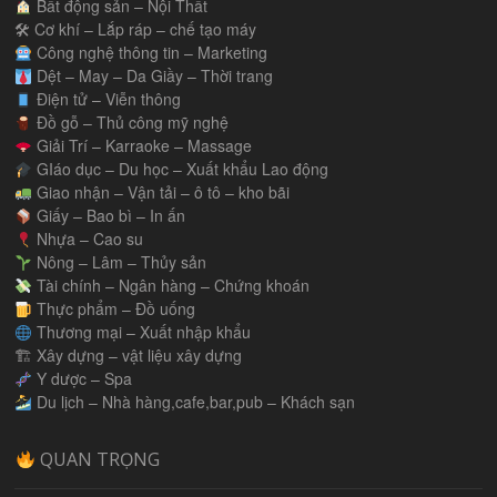
Bất động sản – Nội Thất
🛠 Cơ khí – Lắp ráp – chế tạo máy
Công nghệ thông tin – Marketing
Dệt – May – Da Giầy – Thời trang
Điện tử – Viễn thông
Đồ gỗ – Thủ công mỹ nghệ
Giải Trí – Karraoke – Massage
GIáo dục – Du học – Xuất khẩu Lao động
Giao nhận – Vận tải – ô tô – kho bãi
Giấy – Bao bì – In ấn
Nhựa – Cao su
Nông – Lâm – Thủy sản
Tài chính – Ngân hàng – Chứng khoán
Thực phẩm – Đồ uống
Thương mại – Xuất nhập khẩu
🏗 Xây dựng – vật liệu xây dựng
Y dược – Spa
Du lịch – Nhà hàng,cafe,bar,pub – Khách sạn
QUAN TRỌNG