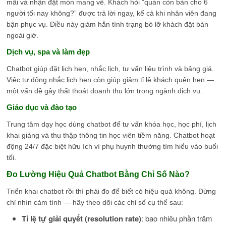
mãi và nhận đặt món mang về. Khách hỏi “quán còn bàn cho 6
người tối nay không?” được trả lời ngay, kể cả khi nhân viên đang
bận phục vụ. Điều này giảm hẳn tình trạng bỏ lỡ khách đặt bàn
ngoài giờ.
Dịch vụ, spa và làm đẹp
Chatbot giúp đặt lịch hẹn, nhắc lịch, tư vấn liệu trình và bảng giá.
Việc tự động nhắc lịch hẹn còn giúp giảm tỉ lệ khách quên hẹn —
một vấn đề gây thất thoát doanh thu lớn trong ngành dịch vụ.
Giáo dục và đào tạo
Trung tâm dạy học dùng chatbot để tư vấn khóa học, học phí, lịch
khai giảng và thu thập thông tin học viên tiềm năng. Chatbot hoạt
động 24/7 đặc biệt hữu ích vì phụ huynh thường tìm hiểu vào buổi
tối.
Đo Lường Hiệu Quả Chatbot Bằng Chỉ Số Nào?
Triển khai chatbot rồi thì phải đo để biết có hiệu quả không. Đừng
chỉ nhìn cảm tính — hãy theo dõi các chỉ số cụ thể sau:
Tỉ lệ tự giải quyết (resolution rate)
: bao nhiêu phần trăm