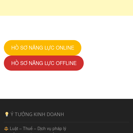
HỒ SƠ NĂNG LỰC ONLINE
HỒ SƠ NĂNG LỰC OFFLINE
Ý TƯỞNG KINH DOANH
Luật – Thuế – Dịch vụ pháp lý