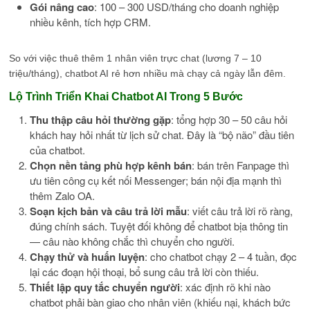
Gói nâng cao
: 100 – 300 USD/tháng cho doanh nghiệp
nhiều kênh, tích hợp CRM.
So với việc thuê thêm 1 nhân viên trực chat (lương 7 – 10
triệu/tháng), chatbot AI rẻ hơn nhiều mà chạy cả ngày lẫn đêm.
Lộ Trình Triển Khai Chatbot AI Trong 5 Bước
Thu thập câu hỏi thường gặp
: tổng hợp 30 – 50 câu hỏi
khách hay hỏi nhất từ lịch sử chat. Đây là “bộ não” đầu tiên
của chatbot.
Chọn nền tảng phù hợp kênh bán
: bán trên Fanpage thì
ưu tiên công cụ kết nối Messenger; bán nội địa mạnh thì
thêm Zalo OA.
Soạn kịch bản và câu trả lời mẫu
: viết câu trả lời rõ ràng,
đúng chính sách. Tuyệt đối không để chatbot bịa thông tin
— câu nào không chắc thì chuyển cho người.
Chạy thử và huấn luyện
: cho chatbot chạy 2 – 4 tuần, đọc
lại các đoạn hội thoại, bổ sung câu trả lời còn thiếu.
Thiết lập quy tắc chuyển người
: xác định rõ khi nào
chatbot phải bàn giao cho nhân viên (khiếu nại, khách bức