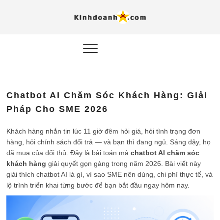
Hỗ trợ
Ý TƯỞNG MỚI, MÔ
HÌNH THẬT, HÀNH
ĐỘNG THỰC TẾ.
nghiệp, 
doanh 
trong kỷ
Chatbot AI Chăm Sóc Khách Hàng: Giải
AI
Pháp Cho SME 2026
Kinhdoa
Khách hàng nhắn tin lúc 11 giờ đêm hỏi giá, hỏi tình trạng đơn
hàng, hỏi chính sách đổi trả — và bạn thì đang ngủ. Sáng dậy, họ
đã mua của đối thủ. Đây là bài toán mà
chatbot AI chăm sóc
khách hàng
giải quyết gọn gàng trong năm 2026. Bài viết này
giải thích chatbot AI là gì, vì sao SME nên dùng, chi phí thực tế, và
lộ trình triển khai từng bước để bạn bắt đầu ngay hôm nay.