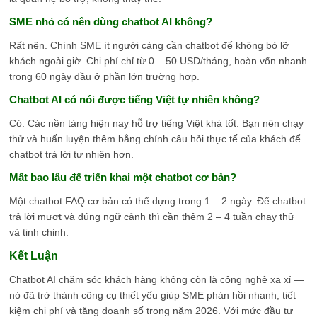
SME nhỏ có nên dùng chatbot AI không?
Rất nên. Chính SME ít người càng cần chatbot để không bỏ lỡ
khách ngoài giờ. Chi phí chỉ từ 0 – 50 USD/tháng, hoàn vốn nhanh
trong 60 ngày đầu ở phần lớn trường hợp.
Chatbot AI có nói được tiếng Việt tự nhiên không?
Có. Các nền tảng hiện nay hỗ trợ tiếng Việt khá tốt. Bạn nên chạy
thử và huấn luyện thêm bằng chính câu hỏi thực tế của khách để
chatbot trả lời tự nhiên hơn.
Mất bao lâu để triển khai một chatbot cơ bản?
Một chatbot FAQ cơ bản có thể dựng trong 1 – 2 ngày. Để chatbot
trả lời mượt và đúng ngữ cảnh thì cần thêm 2 – 4 tuần chạy thử
và tinh chỉnh.
Kết Luận
Chatbot AI chăm sóc khách hàng không còn là công nghệ xa xỉ —
nó đã trở thành công cụ thiết yếu giúp SME phản hồi nhanh, tiết
kiệm chi phí và tăng doanh số trong năm 2026. Với mức đầu tư