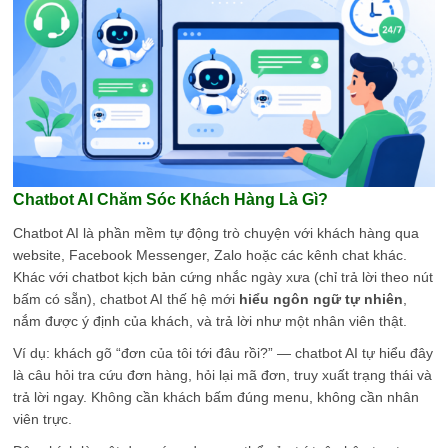
Chatbot AI Chăm Sóc Khách Hàng Là Gì?
Chatbot AI là phần mềm tự động trò chuyện với khách hàng qua
website, Facebook Messenger, Zalo hoặc các kênh chat khác.
Khác với chatbot kịch bản cứng nhắc ngày xưa (chỉ trả lời theo nút
bấm có sẵn), chatbot AI thế hệ mới
hiểu ngôn ngữ tự nhiên
,
nắm được ý định của khách, và trả lời như một nhân viên thật.
Ví dụ: khách gõ “đơn của tôi tới đâu rồi?” — chatbot AI tự hiểu đây
là câu hỏi tra cứu đơn hàng, hỏi lại mã đơn, truy xuất trạng thái và
trả lời ngay. Không cần khách bấm đúng menu, không cần nhân
viên trực.