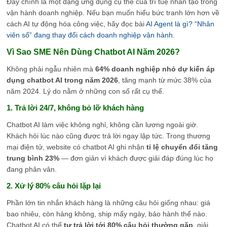
Đây chính là một dạng ứng dụng cụ thể của trí tuệ nhân tạo trong
vận hành doanh nghiệp. Nếu bạn muốn hiểu bức tranh lớn hơn về
cách AI tự động hóa công việc, hãy đọc bài
AI Agent là gì? “Nhân
viên số” đang thay đổi cách doanh nghiệp vận hành
.
Vì Sao SME Nên Dùng Chatbot AI Năm 2026?
Không phải ngẫu nhiên mà
64% doanh nghiệp nhỏ dự kiến áp
dụng chatbot AI trong năm 2026
, tăng mạnh từ mức 38% của
năm 2024. Lý do nằm ở những con số rất cụ thể.
1. Trả lời 24/7, không bỏ lỡ khách hàng
Chatbot AI làm việc không nghỉ, không cần lương ngoài giờ.
Khách hỏi lúc nào cũng được trả lời ngay lập tức. Trong thương
mại điện tử, website có chatbot AI ghi nhận
tỉ lệ chuyển đổi tăng
trung bình 23%
— đơn giản vì khách được giải đáp đúng lúc họ
đang phân vân.
2. Xử lý 80% câu hỏi lặp lại
Phần lớn tin nhắn khách hàng là những câu hỏi giống nhau: giá
bao nhiêu, còn hàng không, ship mấy ngày, bảo hành thế nào.
Chatbot AI có thể
tự trả lời tới 80% câu hỏi thường gặp
, giải