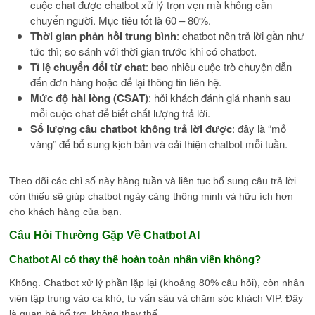
cuộc chat được chatbot xử lý trọn vẹn mà không cần
chuyển người. Mục tiêu tốt là 60 – 80%.
Thời gian phản hồi trung bình
: chatbot nên trả lời gần như
tức thì; so sánh với thời gian trước khi có chatbot.
Tỉ lệ chuyển đổi từ chat
: bao nhiêu cuộc trò chuyện dẫn
đến đơn hàng hoặc để lại thông tin liên hệ.
Mức độ hài lòng (CSAT)
: hỏi khách đánh giá nhanh sau
mỗi cuộc chat để biết chất lượng trả lời.
Số lượng câu chatbot không trả lời được
: đây là “mỏ
vàng” để bổ sung kịch bản và cải thiện chatbot mỗi tuần.
Theo dõi các chỉ số này hàng tuần và liên tục bổ sung câu trả lời
còn thiếu sẽ giúp chatbot ngày càng thông minh và hữu ích hơn
cho khách hàng của bạn.
Câu Hỏi Thường Gặp Về Chatbot AI
Chatbot AI có thay thế hoàn toàn nhân viên không?
Không. Chatbot xử lý phần lặp lại (khoảng 80% câu hỏi), còn nhân
viên tập trung vào ca khó, tư vấn sâu và chăm sóc khách VIP. Đây
là quan hệ bổ trợ, không thay thế.