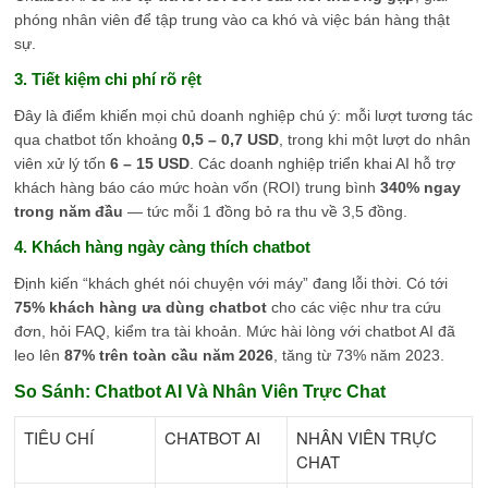
phóng nhân viên để tập trung vào ca khó và việc bán hàng thật
sự.
3. Tiết kiệm chi phí rõ rệt
Đây là điểm khiến mọi chủ doanh nghiệp chú ý: mỗi lượt tương tác
qua chatbot tốn khoảng
0,5 – 0,7 USD
, trong khi một lượt do nhân
viên xử lý tốn
6 – 15 USD
. Các doanh nghiệp triển khai AI hỗ trợ
khách hàng báo cáo mức hoàn vốn (ROI) trung bình
340% ngay
trong năm đầu
— tức mỗi 1 đồng bỏ ra thu về 3,5 đồng.
4. Khách hàng ngày càng thích chatbot
Định kiến “khách ghét nói chuyện với máy” đang lỗi thời. Có tới
75% khách hàng ưa dùng chatbot
cho các việc như tra cứu
đơn, hỏi FAQ, kiểm tra tài khoản. Mức hài lòng với chatbot AI đã
leo lên
87% trên toàn cầu năm 2026
, tăng từ 73% năm 2023.
So Sánh: Chatbot AI Và Nhân Viên Trực Chat
TIÊU CHÍ
CHATBOT AI
NHÂN VIÊN TRỰC
CHAT