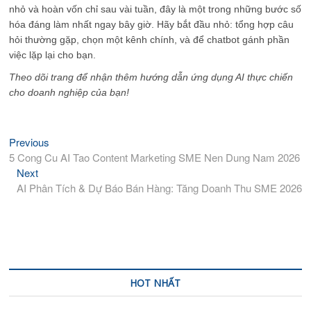
nhỏ và hoàn vốn chỉ sau vài tuần, đây là một trong những bước số
hóa đáng làm nhất ngay bây giờ. Hãy bắt đầu nhỏ: tổng hợp câu
hỏi thường gặp, chọn một kênh chính, và để chatbot gánh phần
việc lặp lại cho bạn.
Theo dõi trang để nhận thêm hướng dẫn ứng dụng AI thực chiến
cho doanh nghiệp của bạn!
Previous
Previous
Điều
post:
5 Cong Cu AI Tao Content Marketing SME Nen Dung Nam 2026
hướng
Next
Next
bài
post:
AI Phân Tích & Dự Báo Bán Hàng: Tăng Doanh Thu SME 2026
viết
HOT NHẤT