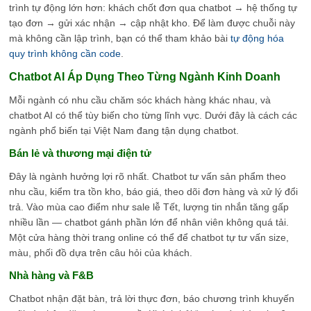
trình tự động lớn hơn: khách chốt đơn qua chatbot → hệ thống tự
tạo đơn → gửi xác nhận → cập nhật kho. Để làm được chuỗi này
mà không cần lập trình, bạn có thể tham khảo bài
tự động hóa
quy trình không cần code
.
Chatbot AI Áp Dụng Theo Từng Ngành Kinh Doanh
Mỗi ngành có nhu cầu chăm sóc khách hàng khác nhau, và
chatbot AI có thể tùy biến cho từng lĩnh vực. Dưới đây là cách các
ngành phổ biến tại Việt Nam đang tận dụng chatbot.
Bán lẻ và thương mại điện tử
Đây là ngành hưởng lợi rõ nhất. Chatbot tư vấn sản phẩm theo
nhu cầu, kiểm tra tồn kho, báo giá, theo dõi đơn hàng và xử lý đổi
trả. Vào mùa cao điểm như sale lễ Tết, lượng tin nhắn tăng gấp
nhiều lần — chatbot gánh phần lớn để nhân viên không quá tải.
Một cửa hàng thời trang online có thể để chatbot tự tư vấn size,
màu, phối đồ dựa trên câu hỏi của khách.
Nhà hàng và F&B
Chatbot nhận đặt bàn, trả lời thực đơn, báo chương trình khuyến