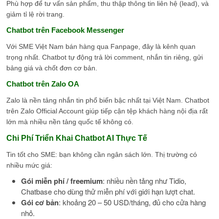
Phù hợp để tư vấn sản phẩm, thu thập thông tin liên hệ (lead), và
giảm tỉ lệ rời trang.
Chatbot trên Facebook Messenger
Với SME Việt Nam bán hàng qua Fanpage, đây là kênh quan
trọng nhất. Chatbot tự động trả lời comment, nhắn tin riêng, gửi
bảng giá và chốt đơn cơ bản.
Chatbot trên Zalo OA
Zalo là nền tảng nhắn tin phổ biến bậc nhất tại Việt Nam. Chatbot
trên Zalo Official Account giúp tiếp cận tệp khách hàng nội địa rất
lớn mà nhiều nền tảng quốc tế không có.
Chi Phí Triển Khai Chatbot AI Thực Tế
Tin tốt cho SME: bạn không cần ngân sách lớn. Thị trường có
nhiều mức giá:
Gói miễn phí / freemium
: nhiều nền tảng như Tidio,
Chatbase cho dùng thử miễn phí với giới hạn lượt chat.
Gói cơ bản
: khoảng 20 – 50 USD/tháng, đủ cho cửa hàng
nhỏ.