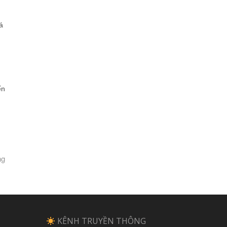
á
ến
ng
KÊNH TRUYỀN THÔNG