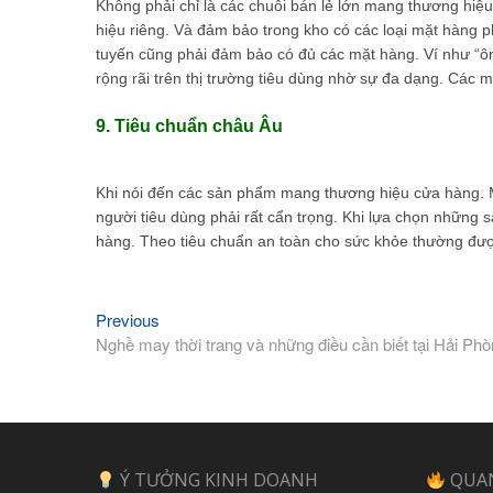
Không phải chỉ là các chuỗi bán lẻ lớn mang thương hiệu
hiệu riêng. Và đảm bảo trong kho có các loại mặt hàng p
tuyến cũng phải đảm bảo có đủ các mặt hàng. Ví như “ôn
rộng rãi trên thị trường tiêu dùng nhờ sự đa dạng. Các 
9. Tiêu chuẩn châu Âu
Khi nói đến các sản phẩm mang thương hiệu cửa hàng. Mỹ
người tiêu dùng phải rất cẩn trọng. Khi lựa chọn những
hàng. Theo tiêu chuẩn an toàn cho sức khỏe thường đượ
Previous
Previous
Điều
post:
Nghề may thời trang và những điều cần biết tại Hải Ph
hướng
bài
viết
Ý TƯỞNG KINH DOANH
QUA