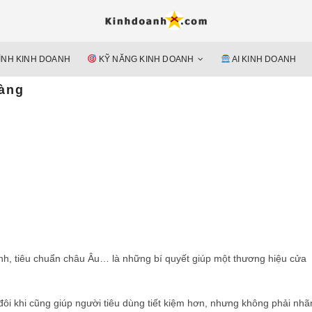
Hỗ trợ 
Ý TƯỞNG MỚI, MÔ HÌN
doan
ÌNH KINH DOANH
KỸ NĂNG KINH DOANH
AI KINH DOANH
nguyên 
hàng
nh, tiêu chuẩn châu Âu… là những bí quyết giúp một thương hiệu cửa
i khi cũng giúp người tiêu dùng tiết kiệm hơn, nhưng không phải nhã