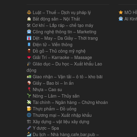
Luật – Thuế – Dịch vụ pháp lý
MÔ HÌ
Bất động sản – Nội Thất
AI Kin
🛠 Cơ khí – Lắp ráp – chế tạo máy
Công nghệ thông tin – Marketing
Dệt – May – Da Giầy – Thời trang
Điện tử – Viễn thông
Đồ gỗ – Thủ công mỹ nghệ
Giải Trí – Karraoke – Massage
GIáo dục – Du học – Xuất khẩu Lao
động
Giao nhận – Vận tải – ô tô – kho bãi
Giấy – Bao bì – In ấn
Nhựa – Cao su
Nông – Lâm – Thủy sản
Tài chính – Ngân hàng – Chứng khoán
Thực phẩm – Đồ uống
Thương mại – Xuất nhập khẩu
🏗 Xây dựng – vật liệu xây dựng
Y dược – Spa
Du lịch – Nhà hàng,cafe,bar,pub –