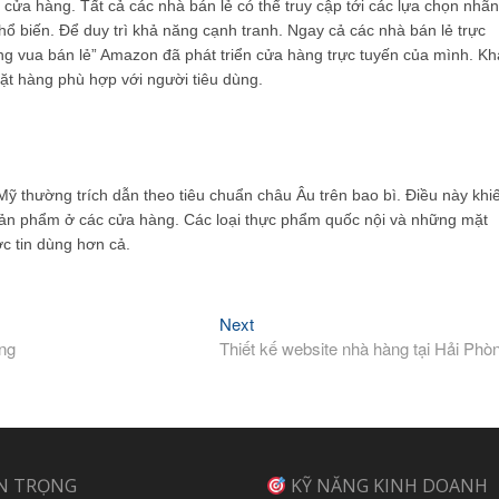
 cửa hàng. Tất cả các nhà bán lẻ có thể truy cập tới các lựa chọn nhãn
hổ biến. Để duy trì khả năng cạnh tranh. Ngay cả các nhà bán lẻ trực
g vua bán lẻ” Amazon đã phát triển cửa hàng trực tuyến của mình. Kh
mặt hàng phù hợp với người tiêu dùng.
 thường trích dẫn theo tiêu chuẩn châu Âu trên bao bì. Điều này khi
 sản phẩm ở các cửa hàng. Các loại thực phẩm quốc nội và những mặt
c tin dùng hơn cả.
Next
Next
post:
òng
Thiết kế website nhà hàng tại Hải Phò
N TRỌNG
KỸ NĂNG KINH DOANH