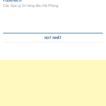
Published in
Điều
Các Spa uy tín hàng đầu Hải Phòng
hướng
bài
viết
HOT NHẤT