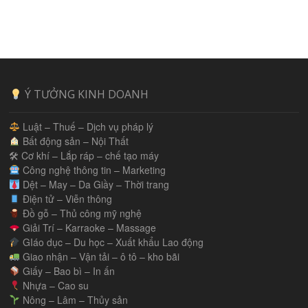
Ý TƯỞNG KINH DOANH
Luật – Thuế – Dịch vụ pháp lý
Bất động sản – Nội Thất
🛠 Cơ khí – Lắp ráp – chế tạo máy
Công nghệ thông tin – Marketing
Dệt – May – Da Giầy – Thời trang
Điện tử – Viễn thông
Đồ gỗ – Thủ công mỹ nghệ
Giải Trí – Karraoke – Massage
GIáo dục – Du học – Xuất khẩu Lao động
Giao nhận – Vận tải – ô tô – kho bãi
Giấy – Bao bì – In ấn
Nhựa – Cao su
Nông – Lâm – Thủy sản