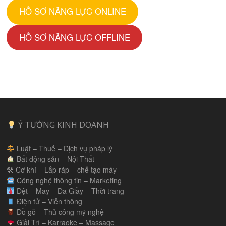
HỒ SƠ NĂNG LỰC ONLINE
HỒ SƠ NĂNG LỰC OFFLINE
Ý TƯỞNG KINH DOANH
Luật – Thuế – Dịch vụ pháp lý
Bất động sản – Nội Thất
🛠 Cơ khí – Lắp ráp – chế tạo máy
Công nghệ thông tin – Marketing
Dệt – May – Da Giầy – Thời trang
Điện tử – Viễn thông
Đồ gỗ – Thủ công mỹ nghệ
Giải Trí – Karraoke – Massage