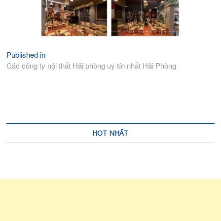
Published in
Điều
Các công ty nội thất Hải phòng uy tín nhất Hải Phòng
hướng
bài
viết
HOT NHẤT