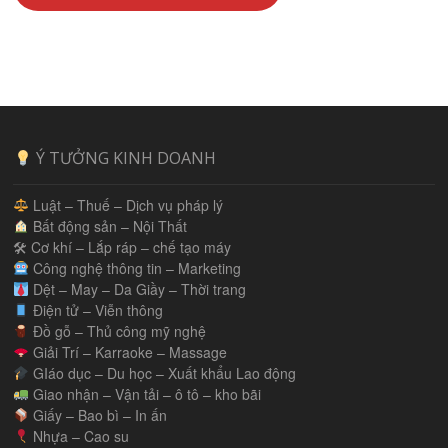
Ý TƯỞNG KINH DOANH
Luật – Thuế – Dịch vụ pháp lý
Bất động sản – Nội Thất
🛠 Cơ khí – Lắp ráp – chế tạo máy
Công nghệ thông tin – Marketing
Dệt – May – Da Giầy – Thời trang
Điện tử – Viễn thông
Đồ gỗ – Thủ công mỹ nghệ
Giải Trí – Karraoke – Massage
GIáo dục – Du học – Xuất khẩu Lao động
Giao nhận – Vận tải – ô tô – kho bãi
Giấy – Bao bì – In ấn
Nhựa – Cao su