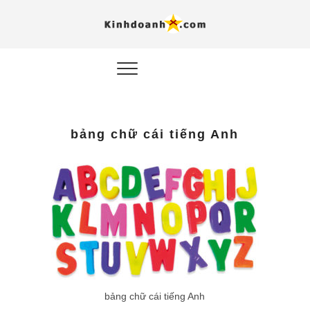
Hỗ trợ
Ý TƯỞNG MỚI, MÔ
HÌNH THẬT, HÀNH
ĐỘNG THỰC TẾ.
nghiệp, 
doanh 
trong kỷ
bảng chữ cái tiếng Anh
AI
Kinhdoa
bảng chữ cái tiếng Anh