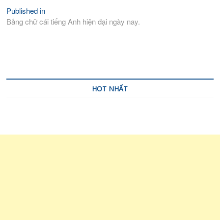
Published in
Điều
Bảng chữ cái tiếng Anh hiện đại ngày nay.
hướng
bài
viết
HOT NHẤT