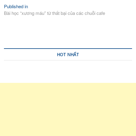
Published in
Điều
Bài học “xương máu” từ thất bại của các chuỗi cafe
hướng
bài
viết
HOT NHẤT