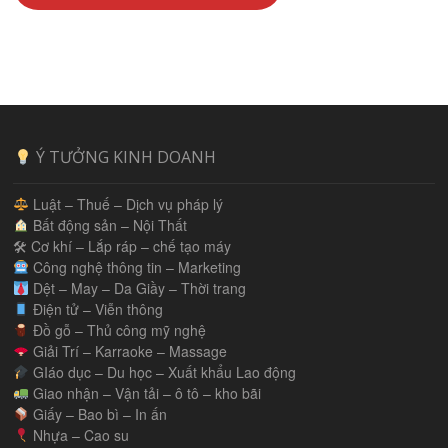
Ý TƯỞNG KINH DOANH
Luật – Thuế – Dịch vụ pháp lý
Bất động sản – Nội Thất
🛠 Cơ khí – Lắp ráp – chế tạo máy
Công nghệ thông tin – Marketing
Dệt – May – Da Giầy – Thời trang
Điện tử – Viễn thông
Đồ gỗ – Thủ công mỹ nghệ
Giải Trí – Karraoke – Massage
GIáo dục – Du học – Xuất khẩu Lao động
Giao nhận – Vận tải – ô tô – kho bãi
Giấy – Bao bì – In ấn
Nhựa – Cao su