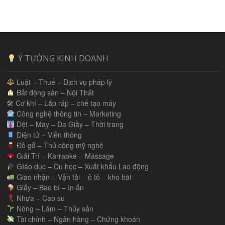
Ý TƯỞNG KINH DOANH
Luật – Thuế – Dịch vụ pháp lý
Bất động sản – Nội Thất
🛠 Cơ khí – Lắp ráp – chế tạo máy
Công nghệ thông tin – Marketing
Dệt – May – Da Giầy – Thời trang
Điện tử – Viễn thông
Đồ gỗ – Thủ công mỹ nghệ
Giải Trí – Karraoke – Massage
GIáo dục – Du học – Xuất khẩu Lao động
Giao nhận – Vận tải – ô tô – kho bãi
Giấy – Bao bì – In ấn
Nhựa – Cao su
Nông – Lâm – Thủy sản
Tài chính – Ngân hàng – Chứng khoán