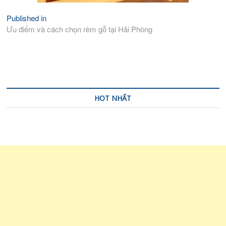
Published in
Điều
Ưu điểm và cách chọn rèm gỗ tại Hải Phòng
hướng
bài
viết
HOT NHẤT