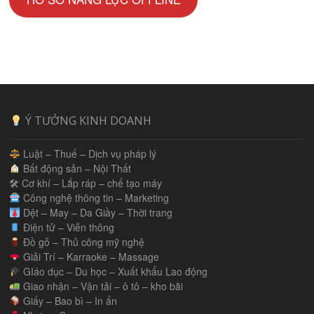
Ý TƯỞNG KINH DOANH
Luật – Thuế – Dịch vụ pháp lý
Bất động sản – Nội Thất
🛠 Cơ khí – Lắp ráp – chế tạo máy
Công nghệ thông tin – Marketing
Dệt – May – Da Giầy – Thời trang
Điện tử – Viễn thông
Đồ gỗ – Thủ công mỹ nghệ
Giải Trí – Karraoke – Massage
GIáo dục – Du học – Xuất khẩu Lao động
Giao nhận – Vận tải – ô tô – kho bãi
Giấy – Bao bì – In ấn