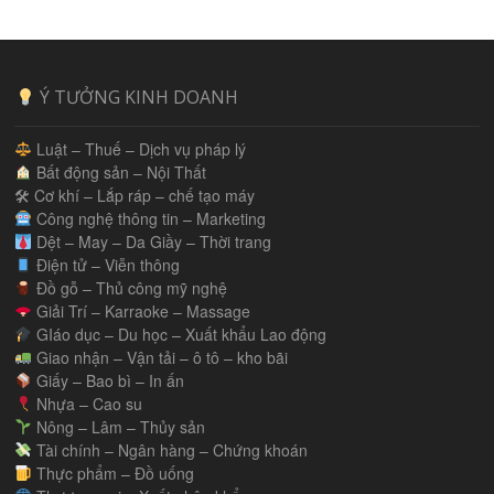
Ý TƯỞNG KINH DOANH
Luật – Thuế – Dịch vụ pháp lý
Bất động sản – Nội Thất
🛠 Cơ khí – Lắp ráp – chế tạo máy
Công nghệ thông tin – Marketing
Dệt – May – Da Giầy – Thời trang
Điện tử – Viễn thông
Đồ gỗ – Thủ công mỹ nghệ
Giải Trí – Karraoke – Massage
GIáo dục – Du học – Xuất khẩu Lao động
Giao nhận – Vận tải – ô tô – kho bãi
Giấy – Bao bì – In ấn
Nhựa – Cao su
Nông – Lâm – Thủy sản
Tài chính – Ngân hàng – Chứng khoán
Thực phẩm – Đồ uống