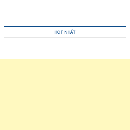
bài
viết
HOT NHẤT