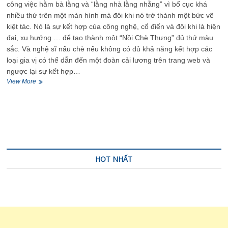
công việc hằm bà lằng và “lằng nhà lằng nhằng” vì bố cục khá
nhiều thứ trên một màn hình mà đôi khi nó trở thành một bức vẽ
kiệt tác. Nó là sự kết hợp của công nghệ, cổ điển và đôi khi là hiện
đại, xu hướng … để tạo thành một “Nồi Chè Thưng” đủ thứ màu
sắc. Và nghệ sĩ nấu chè nếu không có đủ khả năng kết hợp các
loại gia vị có thể dẫn đến một đoàn cải lương trên trang web và
ngược lại sự kết hợp…
9
View More
Lời
khuyên
cần
thiết
khi
thiết
kế
Layout
HOT NHẤT
cho
website