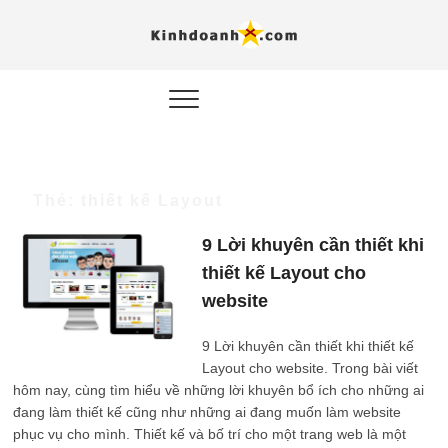
Hỗ trợ
Ý TƯỞNG MỚI, MÔ
HÌNH THẬT, HÀNH
ĐỘNG THỰC TẾ.
nghiệp, 
doanh 
trong kỷ
AI
Thẻ:
thiết kế Layout
Kinhdoa
9 Lời khuyên cần thiết khi
thiết kế Layout cho
website
9 Lời khuyên cần thiết khi thiết kế
Layout cho website. Trong bài viết
hôm nay, cùng tìm hiểu về những lời khuyên bổ ích cho những ai
đang làm thiết kế cũng như những ai đang muốn làm website
phục vụ cho mình. Thiết kế và bố trí cho một trang web là một