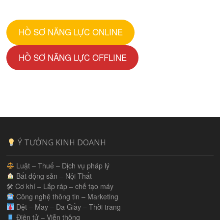
HỒ SƠ NĂNG LỰC ONLINE
HỒ SƠ NĂNG LỰC OFFLINE
Ý TƯỞNG KINH DOANH
Luật – Thuế – Dịch vụ pháp lý
Bất động sản – Nội Thất
🛠 Cơ khí – Lắp ráp – chế tạo máy
Công nghệ thông tin – Marketing
Dệt – May – Da Giầy – Thời trang
Điện tử – Viễn thông